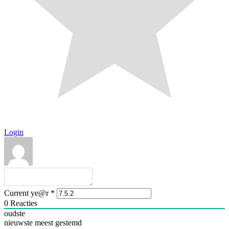
Login
Current ye@r
*
0
Reacties
oudste
nieuwste
meest gestemd