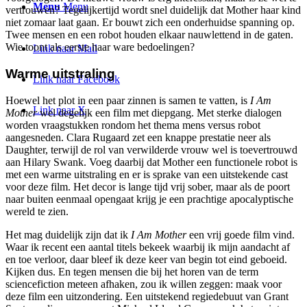
Menu
Menu
vertrouwen? Tegelijkertijd wordt snel duidelijk dat Mother haar kind
niet zomaar laat gaan. Er bouwt zich een onderhuidse spanning op.
Twee mensen en een robot houden elkaar nauwlettend in de gaten.
Wie toont als eerste haar ware bedoelingen?
Link naar Mail
Warme uitstraling
Link naar Facebook
Hoewel het plot in een paar zinnen is samen te vatten, is
I Am
Link naar X
Mother
wel degelijk een film met diepgang. Met sterke dialogen
worden vraagstukken rondom het thema mens versus robot
aangesneden. Clara Rugaard zet een knappe prestatie neer als
Daughter, terwijl de rol van verwilderde vrouw wel is toevertrouwd
aan Hilary Swank. Voeg daarbij dat Mother een functionele robot is
met een warme uitstraling en er is sprake van een uitstekende cast
voor deze film. Het decor is lange tijd vrij sober, maar als de poort
naar buiten eenmaal opengaat krijg je een prachtige apocalyptische
wereld te zien.
Het mag duidelijk zijn dat ik
I Am Mother
een vrij goede film vind.
Waar ik recent een aantal titels bekeek waarbij ik mijn aandacht af
en toe verloor, daar bleef ik deze keer van begin tot eind geboeid.
Kijken dus. En tegen mensen die bij het horen van de term
sciencefiction meteen afhaken, zou ik willen zeggen: maak voor
deze film een uitzondering. Een uitstekend regiedebuut van Grant