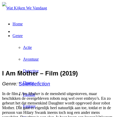
Home
Genre
Actie
Avontuur
Detective
I Am Mother – Film (2019)
Drama
Genre:
Sciencefiction
In de film
I Am Mother
is de mensheid uitgestorven, maar
Familie
beschikken de overgebleven robots nog wel over embryo’s. En zo
gebeurt het dat mensenkind Daughter wordt opgevoed door robot
Fantasy
Mother. Dat gaat er eigenlijk heel natuurlijk aan toe, totdat er in de
persoon van Hilary Swank ineens toch nog een ander mens