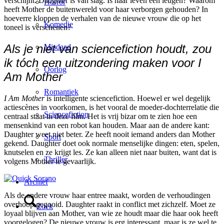
verschijnt. Daughter is van slag. Is haar leven een leugen? Waarom
Horror
heeft Mother de buitenwereld voor haar verborgen gehouden? In
hoeverre kloppen de verhalen van de nieuwe vrouw die op het
Komedie
toneel is verschenen?
Als je niet van sciencefiction houdt, zou
Misdaad
ik tóch een uitzondering maken voor I
Oorlog
Am Mother
Romantiek
I Am Mother
is intelligente sciencefiction. Hoewel er wel degelijk
actiescènes in voorkomen, is het vooral de moeder-dochterrelatie die
Sciencefiction
centraal staat in deze film. Het is vrij bizar om te zien hoe een
mensenkind van een robot kan houden. Maar aan de andere kant:
Daughter weet niet beter. Ze heeft nooit iemand anders dan Mother
Sport
gekend. Daughter doet ook normale menselijke dingen: eten, spelen,
knutselen en ze krijgt les. Ze kan alleen niet naar buiten, want dat is
Thriller
volgens Mother te gevaarlijk.
Archief
Als de andere vrouw haar entree maakt, worden de verhoudingen
overhoop gegooid. Daughter raakt in conflict met zichzelf. Moet ze
Zoek
loyaal blijven aan Mother, van wie ze houdt maar die haar ook heeft
voorgelogen? De nieuwe vrouw is erg interessant, maar is ze wel te