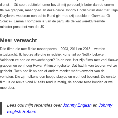
dienst… Dit soort subtiele humor bevalt mij persoonlijk beter dan de enorm
flauwe grappen, maar goed. In deze derde Johnny English-film doet met Olga
Kurylenko wederom een echte Bond-girl mee (zij speelde in
Quantum Of
Solace
). Emma Thompson is van de partij als de wat wereldvreemde
minister-president van de UK.
Meer verwacht
Drie films die met flinke tussenpozen – 2003, 2011 en 2018 – werden
uitgebracht. Ik heb ze alle drie in redelijk korte tijd op Netflix bekeken.
Voldeden ze aan de verwachtingen? Ja en nee. Het zijn films met veel flauwe
grappen en een hoog Rowan Atkinson-gehalte. Dat had ik van tevoren wel zo
gedacht. Toch had ik op een of andere manier méér verwacht van de
verhalen. Die zijn telkens een beetje slapjes en niet heel boeiend. De eerste
film uit de reeks vond ik zelfs ronduit matig, de andere twee konden er wel
mee door.
Lees ook mijn recensies over
Johnny English
en
Johnny
English Reborn