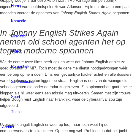
Grappig weetje is dat deze Aston Martin V8 Vantage een persoonlijk
Horror
eigendom is van hoofdrolspeler Rowan Atkinson. Hij kocht de auto een paar
maanden voordat de opnames van
Johnny English Strikes Again
begonnen.
Komedie
In Johnny English Strikes Again
Misdaad
nemen old school agenten het op
tegen moderne spionnen
Oorlog
Wie de eerste twee films heeft gezien weet dat Johnny English er niet zo
Romantiek
goed op staat bij MI7. Toch moet de geheime dienst noodgedwongen wéér
een beroep op hem doen. Er is een gevaarlijke hacker actief en alle dossiers
van de geheim agenten liggen op straat. English is een van de weinige old
Sciencefiction
school agenten die onder de radar is gebleven. Zijn spionnenhart gaat sneller
kloppen als hij weer eens een missie mag uitvoeren. Samen met zijn trouwe
Sport
helper Bough reist English naar Frankrijk, waar de cyberaanval zou zijn
uitgevoerd.
Thriller
Uiteraard klungelt English er weer op los, maar toch weet hij de
Archief
computerservers te lokaliseren. Op zee nog wel. Probleem is dat het jacht