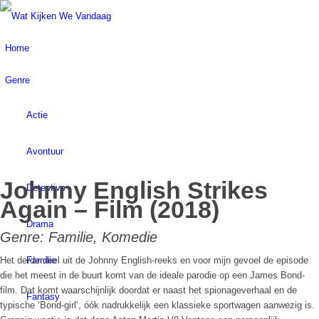
Home
Genre
Actie
Avontuur
Johnny English Strikes
Detective
Again – Film (2018)
Drama
Genre:
Familie
,
Komedie
Familie
Het derde deel uit de Johnny English-reeks en voor mijn gevoel de episode
die het meest in de buurt komt van de ideale parodie op een James Bond-
film. Dat komt waarschijnlijk doordat er naast het spionageverhaal en de
Fantasy
typische ‘Bond-girl’, óók nadrukkelijk een klassieke sportwagen aanwezig is.