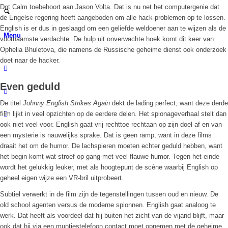
Dot Calm toebehoort aan Jason Volta. Dat is nu net het computergenie dat
de Engelse regering heeft aangeboden om alle hack-problemen op te lossen.
English is er dus in geslaagd om een geliefde weldoener aan te wijzen als de
Menu
voornaamste verdachte. De hulp uit onverwachte hoek komt dit keer van
Ophelia Bhuletova, die namens de Russische geheime dienst ook onderzoek
doet naar de hacker.
Even geduld
De titel
Johnny English Strikes Again
dekt de lading perfect, want deze derde
film lijkt in veel opzichten op de eerdere delen. Het spionageverhaal stelt dan
ook niet veel voor. English gaat vrij rechttoe rechtaan op zijn doel af en van
een mysterie is nauwelijks sprake. Dat is geen ramp, want in deze films
draait het om de humor. De lachspieren moeten echter geduld hebben, want
het begin komt wat stroef op gang met veel flauwe humor. Tegen het einde
wordt het gelukkig leuker, met als hoogtepunt de scène waarbij English op
geheel eigen wijze een VR-bril uitprobeert.
Subtiel verwerkt in de film zijn de tegenstellingen tussen oud en nieuw. De
old school agenten versus de moderne spionnen. English gaat analoog te
werk. Dat heeft als voordeel dat hij buiten het zicht van de vijand blijft, maar
ook dat hij via een muntjestelefoon contact moet opnemen met de geheime