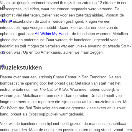
Vooral uit (jeugd)sentiment bevond ik mijzelf op zaterdag 12 oktober in een
bioscoopzaal in Leiden, waar het concert nogmaals werd vertoond. De
opkomst viel niet tegen, zeker niet voor een zaterdagmiddag. Voordat de
Menu
eerste muzieknoten de zaal in werden geslingerd, kregen we een
introductiefilmpje voorgeschoteld. Daarin zien we dat een deel van de
opbrengst gaat naar
All Within My Hands
, de foundation waarmee Metallica
goede doelen ondersteunt. Daar worden de bandleden uitgebreid voor
bedankt en zelf mogen ze vertellen wat een unieke ervaring dit tweede S&M-
concert was. Op en top Amerikaans, zullen we maar zeggen.
Muziekstukken
Daarna over naar een uitzinnig Chase Center in San Francisco. Na een
bombastische opening door het orkest gaat Metallica van start met het
instrumentale nummer
The Call of Ktulu
. Waarmee meteen duidelijk is
waarom juist Metallica met een orkest kan optreden. De band heeft veel
lange nummers in het repertoire die zijn opgebouwd als muziekstukken. Met
For Whom the Bell Tolls
volgt één van de grootste klassiekers en is zowel
band, orkest als (bioscoop)publiek warmgedraaid.
Voor wie de bandleden een tijd niet heeft gezien: de mannen zijn zichtbaar
ouder geworden. Maar de energie en passie spatten er nog steeds vanaf. Iets