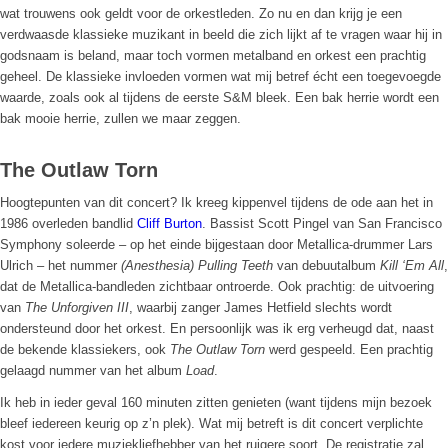
wat trouwens ook geldt voor de orkestleden. Zo nu en dan krijg je een
verdwaasde klassieke muzikant in beeld die zich lijkt af te vragen waar hij in
godsnaam is beland, maar toch vormen metalband en orkest een prachtig
geheel. De klassieke invloeden vormen wat mij betref écht een toegevoegde
waarde, zoals ook al tijdens de eerste S&M bleek. Een bak herrie wordt een
bak mooie herrie, zullen we maar zeggen.
The Outlaw Torn
Hoogtepunten van dit concert? Ik kreeg kippenvel tijdens de ode aan het in
1986 overleden bandlid
Cliff Burton
. Bassist Scott Pingel van San Francisco
Symphony soleerde – op het einde bijgestaan door Metallica-drummer Lars
Ulrich – het nummer
(Anesthesia) Pulling Teeth
van debuutalbum
Kill ‘Em All
,
dat de Metallica-bandleden zichtbaar ontroerde. Ook prachtig: de uitvoering
van
The Unforgiven III
, waarbij zanger James Hetfield slechts wordt
ondersteund door het orkest. En persoonlijk was ik erg verheugd dat, naast
de bekende klassiekers, ook
The Outlaw Torn
werd gespeeld. Een prachtig
gelaagd nummer van het album
Load
.
Ik heb in ieder geval 160 minuten zitten genieten (want tijdens mijn bezoek
bleef iedereen keurig op z’n plek). Wat mij betreft is dit concert verplichte
kost voor iedere muziekliefhebber van het ruigere soort. De registratie zal