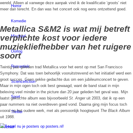
wereld. Alleen al vanwege deze aanpak vind ik de kwalificatie ‘groots’ niet
Horror
meer dan terecht. En dan was het concert ook nog eens ontzettend goed.
Komedie
Metallica S&M2 is wat mij betreft
verplichte kost voor iedere
Misdaad
muziekliefhebber van het ruigere
Oorlog
soort
Romantiek
Twintig jaar geleden trad Metallica voor het eerst op met San Francisco
Symphony. Dat was toen behoorlijk vooruitstrevend en het initiatief werd een
groot succes. Geen gekke gedachte dus om een jubileumconcert te geven.
Sciencefiction
Maar in mijn ogen toch ook best gewaagd, want de band staat in mijn
beleving veel minder in the picture dan 20 jaar geleden het geval was. Mijn
Sport
laatst gekochte album was bijvoorbeeld
St. Anger
uit 2003, dat ik op een
paar nummers na niet overdreven goed vond. Daarna ging mijn focus toch
vooral op het oudere werk, met als persoonlijk hoogtepunt
The Black Album
Thriller
uit 1988.
Archief