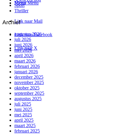
Menu
Menu
Sport
Thriller
Link naar Mail
Archief
augustus 2026
Link naar Facebook
juli 2026
juni 2026
Link naar X
mei 2026
april 2026
maart 2026
februari 2026
januari 2026
december 2025
november 2025
oktober 2025
september 2025
augustus 2025
juli 2025
juni 2025
mei 2025
april 2025
maart 2025
februari 2025