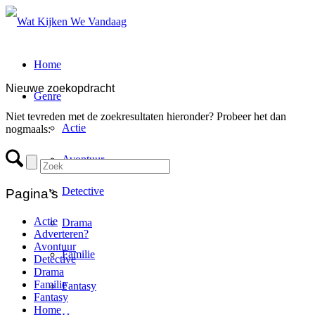
Home
Nieuwe zoekopdracht
Genre
Niet tevreden met de zoekresultaten hieronder? Probeer het dan
Actie
nogmaals:
Avontuur
Detective
Pagina’s
Actie
Drama
Adverteren?
Avontuur
Familie
Detective
Drama
Familie
Fantasy
Fantasy
Home