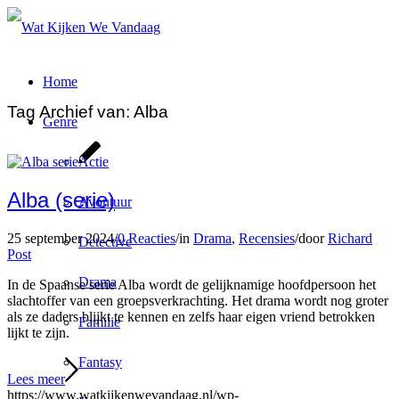
Home
Tag Archief van:
Alba
Genre
Actie
Alba (serie)
Avontuur
25 september 2024
/
0 Reacties
/
in
Drama
,
Recensies
/
door
Richard
Detective
Post
Drama
In de Spaanse serie Alba wordt de gelijknamige hoofdpersoon het
slachtoffer van een groepsverkrachting. Het drama wordt nog groter
als ze daders blijkt te kennen en zelfs haar eigen vriend betrokken
Familie
lijkt te zijn.
Fantasy
Lees meer
https://www.watkijkenwevandaag.nl/wp-