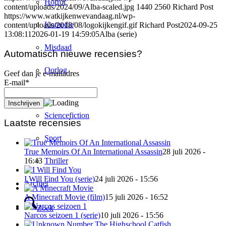
Horror
content/uploads/2024/09/Alba-scaled.jpg
1440
2560
Richard Post
https://www.watkijkenwevandaag.nl/wp-
Komedie
content/uploads/2018/08/logokijkengif.gif
Richard Post
2024-09-25
13:08:11
2026-01-19 14:59:05
Alba (serie)
Misdaad
Automatisch nieuwe recensies?
Oorlog
Geef dan je e-mailadres
E-mail*
Romantiek
Sciencefiction
Laatste recensies
Sport
True Memoirs Of An International Assassin
28 juli 2026 -
Thriller
16:43
I Will Find You (serie)
24 juli 2026 - 15:56
Archief
A Minecraft Movie (film)
15 juli 2026 - 16:52
Zoek
Narcos seizoen 1 (serie)
10 juli 2026 - 15:56