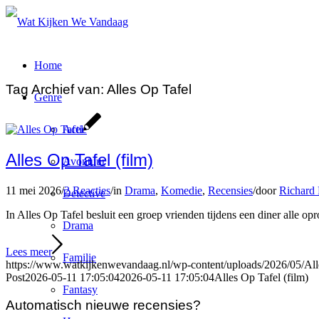
Home
Tag Archief van:
Alles Op Tafel
Genre
Actie
Alles Op Tafel (film)
Avontuur
11 mei 2026
/
2 Reacties
/
in
Drama
,
Komedie
,
Recensies
/
door
Richard 
Detective
In Alles Op Tafel besluit een groep vrienden tijdens een diner alle o
Drama
Lees meer
Familie
https://www.watkijkenwevandaag.nl/wp-content/uploads/2026/05/All
Post
2026-05-11 17:05:04
2026-05-11 17:05:04
Alles Op Tafel (film)
Fantasy
Automatisch nieuwe recensies?