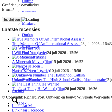
Horror
Geef dan je e-mailadres
E-mail*
Komedie
Misdaad
Laatste recensies
Oorlog
True Memoirs Of An International Assassin
28 juli 2026 - 16:43
Romantiek
I Will Find You (serie)
24 juli 2026 - 15:56
Sciencefiction
A Minecraft Movie (film)
15 juli 2026 - 16:52
Sport
Narcos seizoen 1 (serie)
10 juli 2026 - 15:56
Thriller
Unknown Number The High School Catfish (documentaire)
2 j
The Last Thing He Wanted (film)
26 juni 2026 - 16:36
Archief
© Copyright: Richard Post. Ontwerp en bouw: Wijvekate Wervende 
Zoek
Link naar Mail
Link naar Facebook