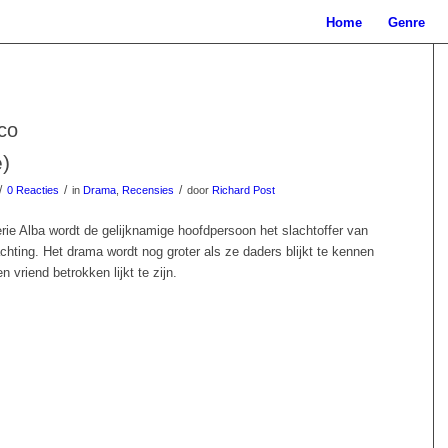
Home
Genre
co
e)
/
/
/
0 Reacties
in
Drama
,
Recensies
door
Richard Post
rie Alba wordt de gelijknamige hoofdpersoon het slachtoffer van
hting. Het drama wordt nog groter als ze daders blijkt te kennen
n vriend betrokken lijkt te zijn.