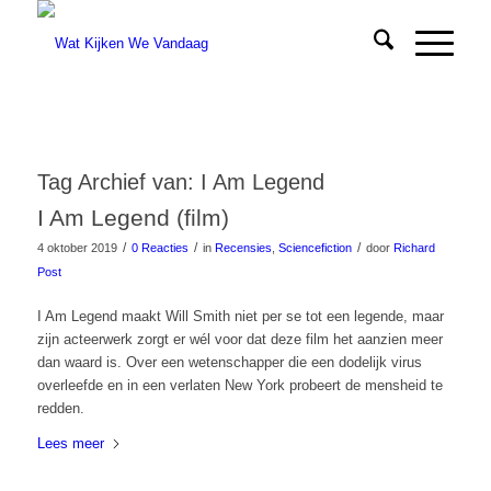
Tag Archief van:
I Am Legend
I Am Legend (film)
/
/
/
4 oktober 2019
0 Reacties
in
Recensies
,
Sciencefiction
door
Richard
Post
I Am Legend maakt Will Smith niet per se tot een legende, maar
zijn acteerwerk zorgt er wél voor dat deze film het aanzien meer
dan waard is. Over een wetenschapper die een dodelijk virus
overleefde en in een verlaten New York probeert de mensheid te
redden.
Lees meer