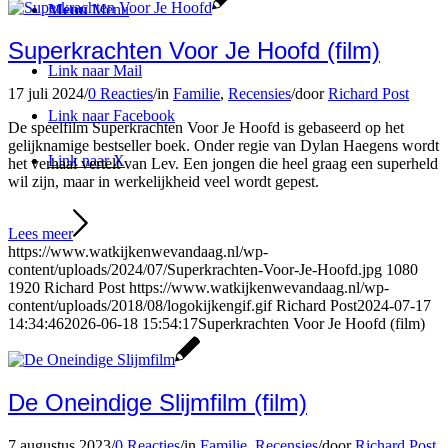
Menu
Menu
Superkrachten Voor Je Hoofd (film)
Link naar Mail
17 juli 2024
/
0 Reacties
/
in
Familie
,
Recensies
/
door
Richard Post
Link naar Facebook
De speelfilm Superkrachten Voor Je Hoofd is gebaseerd op het
gelijknamige bestseller boek. Onder regie van Dylan Haegens wordt
Link naar X
het verhaal vertelt van Lev. Een jongen die heel graag een superheld
wil zijn, maar in werkelijkheid veel wordt gepest.
Lees meer
https://www.watkijkenwevandaag.nl/wp-
content/uploads/2024/07/Superkrachten-Voor-Je-Hoofd.jpg
1080
1920
Richard Post
https://www.watkijkenwevandaag.nl/wp-
content/uploads/2018/08/logokijkengif.gif
Richard Post
2024-07-17
14:34:46
2026-06-18 15:54:17
Superkrachten Voor Je Hoofd (film)
De Oneindige Slijmfilm (film)
7 augustus 2023
/
0 Reacties
/
in
Familie
,
Recensies
/
door
Richard Post