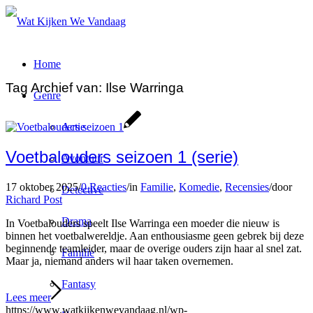
Home
Tag Archief van:
Ilse Warringa
Genre
Actie
Voetbalouders seizoen 1 (serie)
Avontuur
17 oktober 2025
/
0 Reacties
/
in
Familie
,
Komedie
,
Recensies
/
door
Detective
Richard Post
Drama
In Voetbalouders speelt Ilse Warringa een moeder die nieuw is
binnen het voetbalwereldje. Aan enthousiasme geen gebrek bij deze
beginnende teamleider, maar de overige ouders zijn haar al snel zat.
Familie
Maar ja, niemand anders wil haar taken overnemen.
Fantasy
Lees meer
https://www.watkijkenwevandaag.nl/wp-