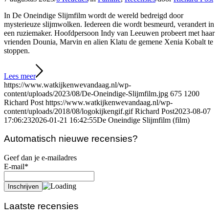
In De Oneindige Slijmfilm wordt de wereld bedreigd door
mysterieuze slijmwolken. Iedereen die wordt besmeurd, verandert in
een ruziemaker. Hoofdpersoon Indy van Leeuwen probeert met haar
vrienden Dounia, Marvin en alien Klatu de gemene Xenia Kobalt te
stoppen.
Lees meer
https://www.watkijkenwevandaag.nl/wp-
content/uploads/2023/08/De-Oneindige-Slijmfilm.jpg
675
1200
Richard Post
https://www.watkijkenwevandaag.nl/wp-
content/uploads/2018/08/logokijkengif.gif
Richard Post
2023-08-07
17:06:23
2026-01-21 16:42:55
De Oneindige Slijmfilm (film)
Automatisch nieuwe recensies?
Geef dan je e-mailadres
E-mail*
Laatste recensies