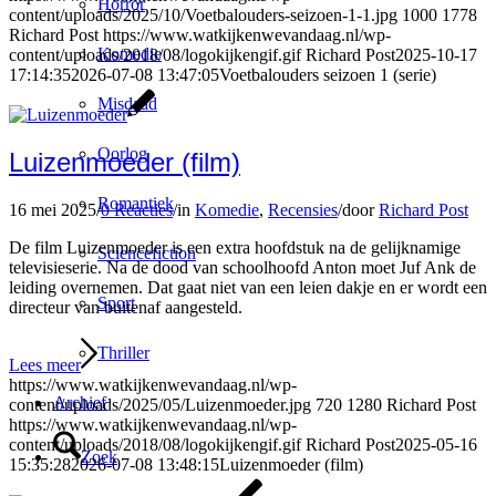
Horror
content/uploads/2025/10/Voetbalouders-seizoen-1-1.jpg
1000
1778
Richard Post
https://www.watkijkenwevandaag.nl/wp-
Komedie
content/uploads/2018/08/logokijkengif.gif
Richard Post
2025-10-17
17:14:35
2026-07-08 13:47:05
Voetbalouders seizoen 1 (serie)
Misdaad
Oorlog
Luizenmoeder (film)
Romantiek
16 mei 2025
/
0 Reacties
/
in
Komedie
,
Recensies
/
door
Richard Post
De film Luizenmoeder is een extra hoofdstuk na de gelijknamige
Sciencefiction
televisieserie. Na de dood van schoolhoofd Anton moet Juf Ank de
leiding overnemen. Dat gaat niet van een leien dakje en er wordt een
Sport
directeur van buitenaf aangesteld.
Thriller
Lees meer
https://www.watkijkenwevandaag.nl/wp-
Archief
content/uploads/2025/05/Luizenmoeder.jpg
720
1280
Richard Post
https://www.watkijkenwevandaag.nl/wp-
content/uploads/2018/08/logokijkengif.gif
Richard Post
2025-05-16
Zoek
15:35:28
2026-07-08 13:48:15
Luizenmoeder (film)