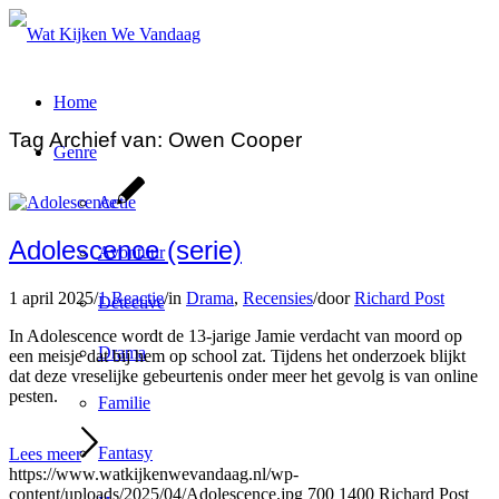
Home
Tag Archief van:
Owen Cooper
Genre
Actie
Adolescence (serie)
Avontuur
1 april 2025
/
1 Reactie
/
in
Drama
,
Recensies
/
door
Richard Post
Detective
In Adolescence wordt de 13-jarige Jamie verdacht van moord op
Drama
een meisje dat bij hem op school zat. Tijdens het onderzoek blijkt
dat deze vreselijke gebeurtenis onder meer het gevolg is van online
pesten.
Familie
Fantasy
Lees meer
https://www.watkijkenwevandaag.nl/wp-
content/uploads/2025/04/Adolescence.jpg
700
1400
Richard Post