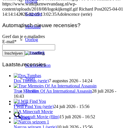
Horror
https://www.watkijkenwevandaag.nl/wp-
content/uploads/2018/08/logokijkengif.gif
Richard Post
2025-04-01
Komedie
14:14:14
2026-02-19 13:02:35
Adolescence (serie)
Automatisch nieuwe recensies?
Misdaad
Geef dan je e-mailadres
Oorlog
E-mail*
Romantiek
Laatste recensies
Sciencefiction
Sport
Dos Tumbas (serie)
7 augustus 2026 - 14:24
Thriller
True Memoirs Of An International Assassin
28 juli 2026 -
16:43
Archief
I Will Find You (serie)
24 juli 2026 - 15:56
A Minecraft Movie (film)
15 juli 2026 - 16:52
Zoek
Narcos seizoen 1 (serie)
10 juli 2026 - 15:56