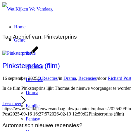
Home
Tag Archief van:
Pinksterprins
Genre
Actie
Pinksterprins (film)
Avontuur
16 september 2025
/
0 Reacties
/
in
Drama
,
Recensies
/
door
Richard Pos
Detective
In de film Pinksterprins lijkt Thomas de nieuwe voorganger te worden bi
Drama
Lees meer
Familie
https://www.watkijkenwevandaag.nl/wp-content/uploads/2025/09/Pink
Post
2025-09-16 16:27:57
2026-02-19 12:59:02
Pinksterprins (film)
Fantasy
Automatisch nieuwe recensies?