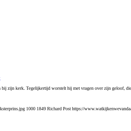
t
j zijn kerk. Tegelijkertijd worstelt hij met vragen over zijn geloof, die 
sterprins.jpg
1000
1849
Richard Post
https://www.watkijkenwevandaag