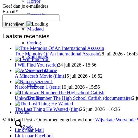
Horror
Geef dan je e-mailadres
E-mail*
Komedie
Misdaad
Laatste recensies
Oorlog
True Memoirs Of An International Assassin
28 juli 2026 - 16:43
Romantiek
I Will Find You (serie)
24 juli 2026 - 15:56
Sciencefiction
A Minecraft Movie (film)
15 juli 2026 - 16:52
Sport
Narcos seizoen 1 (serie)
10 juli 2026 - 15:56
Thriller
Unknown Number The High School Catfish (documentaire)
2 j
The Last Thing He Wanted (film)
26 juni 2026 - 16:36
Archief
© Richard Post - Ontworpen en gebouwd door
Wijvekate Wervende 
Zoek
Link naar Mail
Link naar Facebook