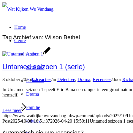
Home
Tag Archief van:
Wilson Bethel
Genre
Actie
Untamed seizoen 1 (serie)
Avontuur
8 oktober 2025
/
0 Reacties
/
in
Detective
,
Drama
,
Recensies
/
door
Richa
Detective
In Untamed seizoen 1 speelt Eric Bana een ranger in een groot natuur
Drama
hemzelf.
Familie
Lees meer
https://www.watkijkenwevandaag.nl/wp-content/uploads/2025/10/Un
Fantasy
Post
2025-10-08 16:51:37
2026-04-20 15:50:11
Untamed seizoen 1 (ser
Automatisch nieuwe recensies?