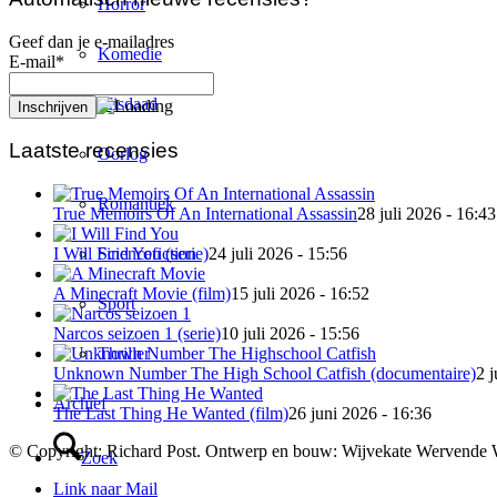
Horror
Geef dan je e-mailadres
Komedie
E-mail*
Misdaad
Laatste recensies
Oorlog
Romantiek
True Memoirs Of An International Assassin
28 juli 2026 - 16:43
Sciencefiction
I Will Find You (serie)
24 juli 2026 - 15:56
A Minecraft Movie (film)
15 juli 2026 - 16:52
Sport
Narcos seizoen 1 (serie)
10 juli 2026 - 15:56
Thriller
Unknown Number The High School Catfish (documentaire)
2 j
Archief
The Last Thing He Wanted (film)
26 juni 2026 - 16:36
© Copyright: Richard Post. Ontwerp en bouw: Wijvekate Wervende 
Zoek
Link naar Mail