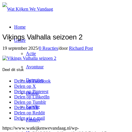
Home
Vikings Valhalla seizoen 2
Genre
19 september 2025
/
0 Reacties
/
door
Richard Post
Actie
Avontuur
Deel dit stuk
Detective
Delen op Facebook
Delen op X
Delen op Pinterest
Drama
Delen op LinkedIn
Delen op Tumblr
Familie
Delen op Vk
Delen op Reddit
Delen via e-mail
Fantasy
https://www.watkijkenwevandaag.nl/wp-