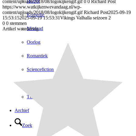
Horror
content/uploads/2018/08/logokijkengif.gif
0
0
Richard Post
https://www.watkijkenwevandaag.nl/wp-
content/uploads/2018/08/logokijkengif.gif
Richard Post
2025-09-19
Komedie
15:53:15
2025-09-19 15:53:31
Vikings Valhalla seizoen 2
0
0
stemmen
Misdaad
Artikel waardering
Oorlog
Romantiek
Sciencefiction
Sport
Thriller
Archief
Zoek