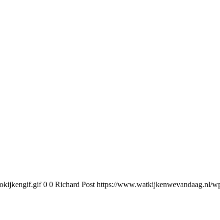
kijkengif.gif
0
0
Richard Post
https://www.watkijkenwevandaag.nl/wp-