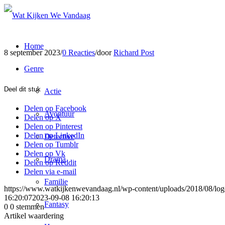
Home
8 september 2023
/
0 Reacties
/
door
Richard Post
Genre
Deel dit stuk
Actie
Delen op Facebook
Avontuur
Delen op X
Delen op Pinterest
Delen op LinkedIn
Detective
Delen op Tumblr
Delen op Vk
Drama
Delen op Reddit
Delen via e-mail
Familie
https://www.watkijkenwevandaag.nl/wp-content/uploads/2018/08/logo
16:20:07
2023-09-08 16:20:13
Fantasy
0
0
stemmen
Artikel waardering