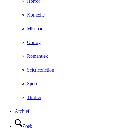
Horror
Komedie
Misdaad
Oorlog
Romantiek
Sciencefiction
Sport
Thriller
Archief
Zoek