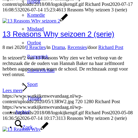
Horror
content/uploads/2018/08/logokijkengif.gif
Richard Post
2020-07-17
16:08:53
2026-07-14 15:23:46
13 Reasons Why seizoen 3 (serie)
Komedie
Misdaad
13 Reasons Why seizoen 2 (serie)
Oorlog
8 mei 2020
/
0 Reacties
/
in
Drama
,
Recensies
/
door
Richard Post
Romantiek
In seizoen 2 van 13 Reasons Why zien we het verloop van de
rechtszaak die de ouders van Hannah Baker na haar zelfmoord
hebben aangespannen tegen de school. De rechtszaak zorgt voor
Sciencefiction
veel onrust.
Sport
Lees meer
https://www.watkijkenwevandaag.nl/wp-
Thriller
content/uploads/2020/05/13RW2.jpg
720
1280
Richard Post
https://www.watkijkenwevandaag.nl/wp-
Archief
content/uploads/2018/08/logokijkengif.gif
Richard Post
2020-05-08
16:36:56
2026-07-14 10:17:31
13 Reasons Why seizoen 2 (serie)
Zoek