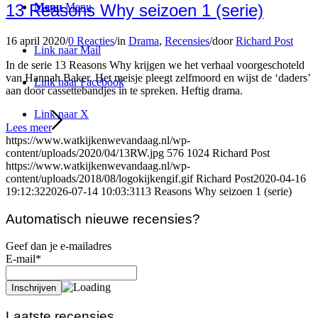
13 Reasons Why seizoen 1 (serie)
Menu
Menu
16 april 2020
/
0 Reacties
/
in
Drama
,
Recensies
/
door
Richard Post
Link naar Mail
In de serie 13 Reasons Why krijgen we het verhaal voorgeschoteld
van Hannah Baker. Het meisje pleegt zelfmoord en wijst de ‘daders’
Link naar Facebook
aan door cassettebandjes in te spreken. Heftig drama.
Link naar X
Lees meer
https://www.watkijkenwevandaag.nl/wp-
content/uploads/2020/04/13RW.jpg
576
1024
Richard Post
https://www.watkijkenwevandaag.nl/wp-
content/uploads/2018/08/logokijkengif.gif
Richard Post
2020-04-16
19:12:32
2026-07-14 10:03:31
13 Reasons Why seizoen 1 (serie)
Automatisch nieuwe recensies?
Geef dan je e-mailadres
E-mail*
Laatste recensies