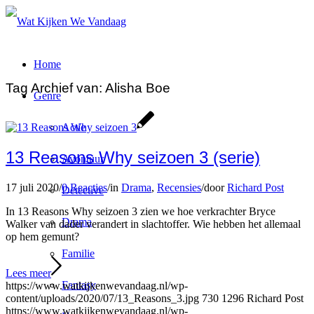
Home
Tag Archief van:
Alisha Boe
Genre
Actie
13 Reasons Why seizoen 3 (serie)
Avontuur
17 juli 2020
/
0 Reacties
/
in
Drama
,
Recensies
/
door
Richard Post
Detective
In 13 Reasons Why seizoen 3 zien we hoe verkrachter Bryce
Drama
Walker van dader verandert in slachtoffer. Wie hebben het allemaal
op hem gemunt?
Familie
Lees meer
Fantasy
https://www.watkijkenwevandaag.nl/wp-
content/uploads/2020/07/13_Reasons_3.jpg
730
1296
Richard Post
https://www.watkijkenwevandaag.nl/wp-