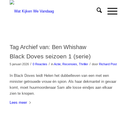
Tag Archief van:
Ben Whishaw
Black Doves seizoen 1 (serie)
/
/
/
5 januari 2026
0 Reacties
in
Actie
,
Recensies
,
Thriller
door
Richard Post
In Black Doves leidt Helen het dubbelleven van een met een
minister getrouwde vrouw én spion. Als haar dekmantel in gevaar
komt, moet huurmoordenaar Sam alle losse eindjes aan elkaar
zien te knopen.
Lees meer