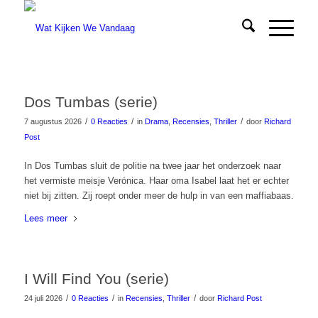
Dos Tumbas (serie)
/
/
/
7 augustus 2026
0 Reacties
in
Drama
,
Recensies
,
Thriller
door
Richard
Post
In Dos Tumbas sluit de politie na twee jaar het onderzoek naar
het vermiste meisje Verónica. Haar oma Isabel laat het er echter
niet bij zitten. Zij roept onder meer de hulp in van een maffiabaas.
Lees meer
I Will Find You (serie)
/
/
/
24 juli 2026
0 Reacties
in
Recensies
,
Thriller
door
Richard Post