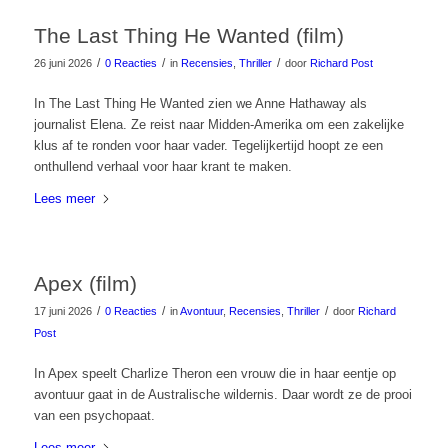
The Last Thing He Wanted (film)
/
/
/
26 juni 2026
0 Reacties
in
Recensies
,
Thriller
door
Richard Post
In The Last Thing He Wanted zien we Anne Hathaway als
journalist Elena. Ze reist naar Midden-Amerika om een zakelijke
klus af te ronden voor haar vader. Tegelijkertijd hoopt ze een
onthullend verhaal voor haar krant te maken.
Lees meer
Apex (film)
/
/
/
17 juni 2026
0 Reacties
in
Avontuur
,
Recensies
,
Thriller
door
Richard
Post
In Apex speelt Charlize Theron een vrouw die in haar eentje op
avontuur gaat in de Australische wildernis. Daar wordt ze de prooi
van een psychopaat.
Lees meer