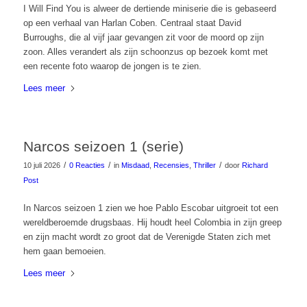
I Will Find You is alweer de dertiende miniserie die is gebaseerd
op een verhaal van Harlan Coben. Centraal staat David
Burroughs, die al vijf jaar gevangen zit voor de moord op zijn
zoon. Alles verandert als zijn schoonzus op bezoek komt met
een recente foto waarop de jongen is te zien.
Lees meer
Narcos seizoen 1 (serie)
/
/
/
10 juli 2026
0 Reacties
in
Misdaad
,
Recensies
,
Thriller
door
Richard
Post
In Narcos seizoen 1 zien we hoe Pablo Escobar uitgroeit tot een
wereldberoemde drugsbaas. Hij houdt heel Colombia in zijn greep
en zijn macht wordt zo groot dat de Verenigde Staten zich met
hem gaan bemoeien.
Lees meer