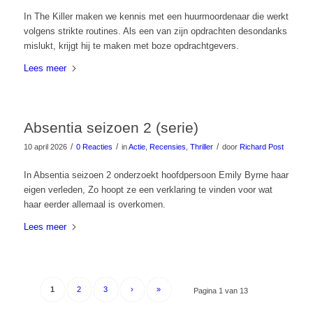
In The Killer maken we kennis met een huurmoordenaar die werkt
volgens strikte routines. Als een van zijn opdrachten desondanks
mislukt, krijgt hij te maken met boze opdrachtgevers.
Lees meer
Absentia seizoen 2 (serie)
/
/
/
10 april 2026
0 Reacties
in
Actie
,
Recensies
,
Thriller
door
Richard Post
In Absentia seizoen 2 onderzoekt hoofdpersoon Emily Byrne haar
eigen verleden, Zo hoopt ze een verklaring te vinden voor wat
haar eerder allemaal is overkomen.
Lees meer
1
2
3
›
»
Pagina 1 van 13