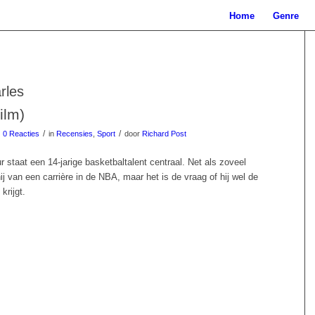
Home
Genre
rles
ilm)
/
/
0 Reacties
in
Recensies
,
Sport
door
Richard Post
r staat een 14-jarige basketbaltalent centraal. Net als zoveel
j van een carrière in de NBA, maar het is de vraag of hij wel de
krijgt.