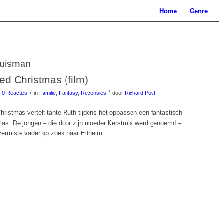
Home
Genre
Huisman
ed Christmas (film)
/
/
0 Reacties
in
Familie
,
Fantasy
,
Recensies
door
Richard Post
hristmas vertelt tante Ruth tijdens het oppassen een fantastisch
olas. De jongen – die door zijn moeder Kerstmis werd genoemd –
 vermiste vader op zoek naar Elfheim.