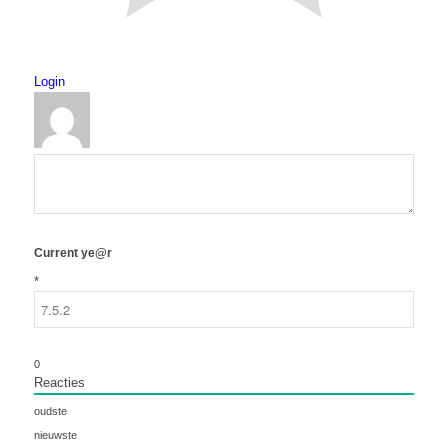
Login
Current ye@r
*
0
Reacties
oudste
nieuwste