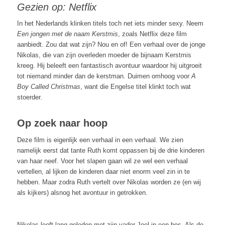
Gezien op: Netflix
In het Nederlands klinken titels toch net iets minder sexy. Neem
Een jongen met de naam Kerstmis
, zoals Netflix deze film
aanbiedt. Zou dat wat zijn? Nou en of! Een verhaal over de jonge
Nikolas, die van zijn overleden moeder de bijnaam Kerstmis
kreeg. Hij beleeft een fantastisch avontuur waardoor hij uitgroeit
tot niemand minder dan de kerstman. Duimen omhoog voor
A
Boy Called Christmas
, want die Engelse titel klinkt toch wat
stoerder.
Op zoek naar hoop
Deze film is eigenlijk een verhaal in een verhaal. We zien
namelijk eerst dat tante Ruth komt oppassen bij de drie kinderen
van haar neef. Voor het slapen gaan wil ze wel een verhaal
vertellen, al lijken de kinderen daar niet enorm veel zin in te
hebben. Maar zodra Ruth vertelt over Nikolas worden ze (en wij
als kijkers) alsnog het avontuur in getrokken.
Nikolas leeft lang geleden met zijn vader Joel in een bos. Als de