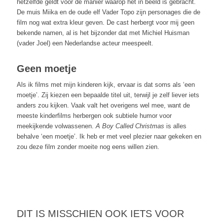
hetzelfde geldt voor de manier waarop het in beeld is gebracht.
De muis Miika en de oude elf Vader Topo zijn personages die de
film nog wat extra kleur geven. De cast herbergt voor mij geen
bekende namen, al is het bijzonder dat met Michiel Huisman
(vader Joel) een Nederlandse acteur meespeelt.
Geen moetje
Als ik films met mijn kinderen kijk, ervaar is dat soms als ‘een
moetje’. Zij kiezen een bepaalde titel uit, terwijl je zelf liever iets
anders zou kijken. Vaak valt het overigens wel mee, want de
meeste kinderfilms herbergen ook subtiele humor voor
meekijkende volwassenen.
A Boy Called Christmas
is alles
behalve ‘een moetje’. Ik heb er met veel plezier naar gekeken en
zou deze film zonder moeite nog eens willen zien.
DIT IS MISSCHIEN OOK IETS VOOR