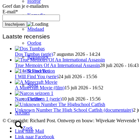
Horror
Geef dan je e-mailadres
E-mail*
Komedie
Misdaad
Laatste recensies
Oorlog
Dos Tumbas (serie)
7 augustus 2026 - 14:24
Romantiek
True Memoirs Of An International Assassin
28 juli 2026 - 16:43
Sciencefiction
I Will Find You (serie)
24 juli 2026 - 15:56
Sport
A Minecraft Movie (film)
15 juli 2026 - 16:52
Thriller
Narcos seizoen 1 (serie)
10 juli 2026 - 15:56
Unknown Number The High School Catfish (documentaire)
2 j
Archief
© Copyright: Richard Post. Ontwerp en bouw: Wijvekate Wervende 
Zoek
Link naar Mail
Link naar Facebook