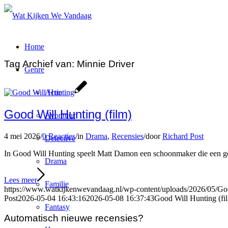
Home
Tag Archief van:
Minnie Driver
Genre
Actie
Good Will Hunting (film)
Avontuur
4 mei 2026
/
0 Reacties
/
in
Drama
,
Recensies
/
door
Richard Post
Detective
In Good Will Hunting speelt Matt Damon een schoonmaker die een genie 
Drama
Lees meer
Familie
https://www.watkijkenwevandaag.nl/wp-content/uploads/2026/05/Go
Post
2026-05-04 16:43:16
2026-05-08 16:37:43
Good Will Hunting (fi
Fantasy
Automatisch nieuwe recensies?