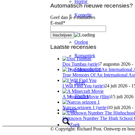
Horror
Automatisch nieuwe recensies?
Komedie
Geef dan je e-mailadres
E-mail*
Misdaad
Oorlog
Laatste recensies
Romantiek
Dos Tumbas (serie)
7 augustus 2026 -
Sciencefiction
True Memoirs Of An International Ass
Sport
I Will Find You (serie)
24 juli 2026 - 1
Thriller
A Minecraft Movie (film)
15 juli 2026
Narcos seizoen 1 (serie)
10 juli 2026 -
Archief
Unknown Number The High School Ca
Zoek
© Copyright: Richard Post. Ontwerp en bo