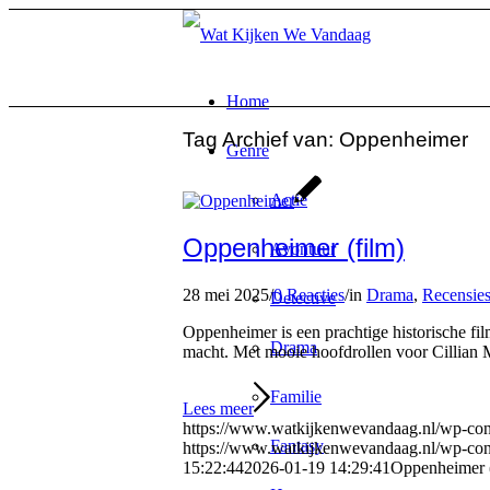
Home
Tag Archief van:
Oppenheimer
Genre
Actie
Oppenheimer (film)
Avontuur
28 mei 2025
/
0 Reacties
/
in
Drama
,
Recensie
Detective
Oppenheimer is een prachtige historische f
Drama
macht. Met mooie hoofdrollen voor Cillian
Familie
Lees meer
https://www.watkijkenwevandaag.nl/wp-con
Fantasy
https://www.watkijkenwevandaag.nl/wp-cont
15:22:44
2026-01-19 14:29:41
Oppenheimer (