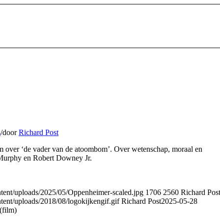
s
/
door
Richard Post
ilm over ‘de vader van de atoombom’. Over wetenschap, moraal en
 Murphy en Robert Downey Jr.
tent/uploads/2025/05/Oppenheimer-scaled.jpg
1706
2560
Richard Pos
ent/uploads/2018/08/logokijkengif.gif
Richard Post
2025-05-28
film)