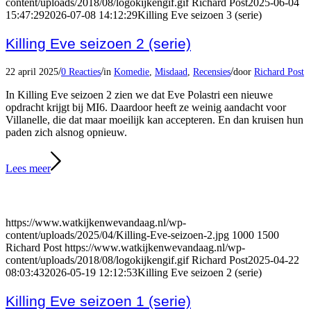
content/uploads/2018/08/logokijkengif.gif
Richard Post
2025-06-04
15:47:29
2026-07-08 14:12:29
Killing Eve seizoen 3 (serie)
Killing Eve seizoen 2 (serie)
/
/
/
22 april 2025
0 Reacties
in
Komedie
,
Misdaad
,
Recensies
door
Richard Post
In Killing Eve seizoen 2 zien we dat Eve Polastri een nieuwe
opdracht krijgt bij MI6. Daardoor heeft ze weinig aandacht voor
Villanelle, die dat maar moeilijk kan accepteren. En dan kruisen hun
paden zich alsnog opnieuw.
Lees meer
https://www.watkijkenwevandaag.nl/wp-
content/uploads/2025/04/Killing-Eve-seizoen-2.jpg
1000
1500
Richard Post
https://www.watkijkenwevandaag.nl/wp-
content/uploads/2018/08/logokijkengif.gif
Richard Post
2025-04-22
08:03:43
2026-05-19 12:12:53
Killing Eve seizoen 2 (serie)
Killing Eve seizoen 1 (serie)