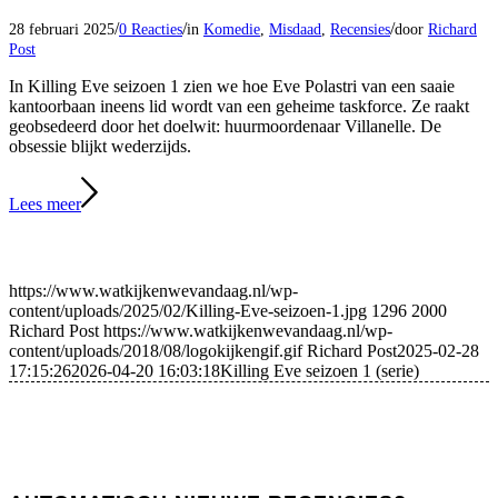
/
/
/
28 februari 2025
0 Reacties
in
Komedie
,
Misdaad
,
Recensies
door
Richard
Post
In Killing Eve seizoen 1 zien we hoe Eve Polastri van een saaie
kantoorbaan ineens lid wordt van een geheime taskforce. Ze raakt
geobsedeerd door het doelwit: huurmoordenaar Villanelle. De
obsessie blijkt wederzijds.
Lees meer
https://www.watkijkenwevandaag.nl/wp-
content/uploads/2025/02/Killing-Eve-seizoen-1.jpg
1296
2000
Richard Post
https://www.watkijkenwevandaag.nl/wp-
content/uploads/2018/08/logokijkengif.gif
Richard Post
2025-02-28
17:15:26
2026-04-20 16:03:18
Killing Eve seizoen 1 (serie)