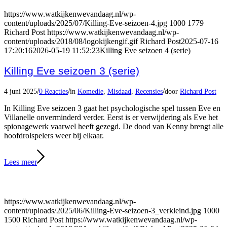
https://www.watkijkenwevandaag.nl/wp-
content/uploads/2025/07/Killing-Eve-seizoen-4.jpg
1000
1779
Richard Post
https://www.watkijkenwevandaag.nl/wp-
content/uploads/2018/08/logokijkengif.gif
Richard Post
2025-07-16
17:20:16
2026-05-19 11:52:23
Killing Eve seizoen 4 (serie)
Killing Eve seizoen 3 (serie)
/
/
/
4 juni 2025
0 Reacties
in
Komedie
,
Misdaad
,
Recensies
door
Richard Post
In Killing Eve seizoen 3 gaat het psychologische spel tussen Eve en
Villanelle onverminderd verder. Eerst is er verwijdering als Eve het
spionagewerk vaarwel heeft gezegd. De dood van Kenny brengt alle
hoofdrolspelers weer bij elkaar.
Lees meer
https://www.watkijkenwevandaag.nl/wp-
content/uploads/2025/06/Killing-Eve-seizoen-3_verkleind.jpg
1000
1500
Richard Post
https://www.watkijkenwevandaag.nl/wp-