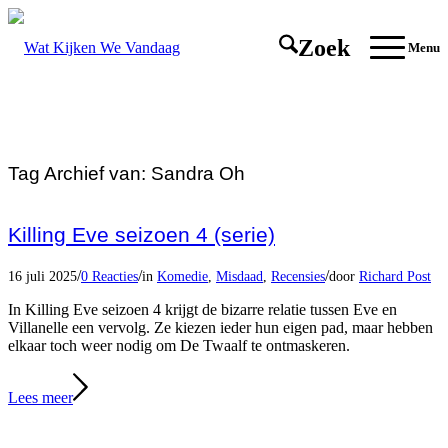
Zoek
Menu
Tag Archief van:
Sandra Oh
Killing Eve seizoen 4 (serie)
/
/
/
16 juli 2025
0 Reacties
in
Komedie
,
Misdaad
,
Recensies
door
Richard Post
In Killing Eve seizoen 4 krijgt de bizarre relatie tussen Eve en
Villanelle een vervolg. Ze kiezen ieder hun eigen pad, maar hebben
elkaar toch weer nodig om De Twaalf te ontmaskeren.
Lees meer