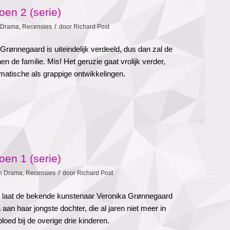
en 2 (serie)
/
Drama
,
Recensies
door
Richard Post
Grønnegaard is uiteindelijk verdeeld, dus dan zal de
en de familie. Mis! Het geruzie gaat vrolijk verder,
atische als grappige ontwikkelingen.
en 1 (serie)
/
in
Drama
,
Recensies
door
Richard Post
1 laat de bekende kunstenaar Veronika Grønnegaard
aan haar jongste dochter, die al jaren niet meer in
loed bij de overige drie kinderen.