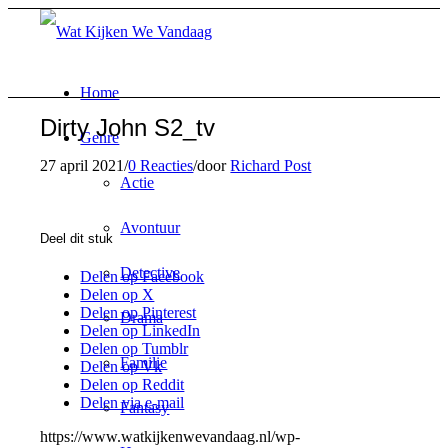
Home
Dirty John S2_tv
Genre
27 april 2021
/
0 Reacties
/
door
Richard Post
Actie
Avontuur
Deel dit stuk
Detective
Delen op Facebook
Delen op X
Delen op Pinterest
Drama
Delen op LinkedIn
Delen op Tumblr
Familie
Delen op Vk
Delen op Reddit
Delen via e-mail
Fantasy
https://www.watkijkenwevandaag.nl/wp-