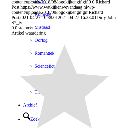
Horror
content/uploads/2018/08/logokijkengif.gif
0
0
Richard
Post
https://www.watkijkenwevandaag.nl/wp-
content/uploads/2018/08/logokijkengif.gif
Richard
Komedie
Post
2021-04-27 16:38:01
2021-04-27 16:38:01
Dirty John
S2_tv
Misdaad
0
0
stemmen
Artikel waardering
Oorlog
Romantiek
Sciencefiction
Sport
Thriller
Archief
Zoek