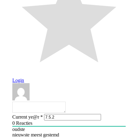
Login
Current ye@r
*
0
Reacties
oudste
nieuwste
meest gestemd