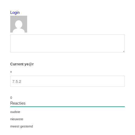
Login
Current ye@r
*
0
Reacties
oudste
nieuwste
meest gestemd