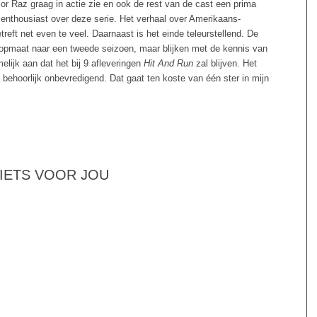
ior Raz graag in actie zie en ook de rest van de cast een prima
nd enthousiast over deze serie. Het verhaal over Amerikaans-
reft net even te veel. Daarnaast is het einde teleurstellend. De
 opmaat naar een tweede seizoen, maar blijken met de kennis van
elijk aan dat het bij 9 afleveringen
Hit And Run
zal blijven. Het
s behoorlijk onbevredigend. Dat gaat ten koste van één ster in mijn
 IETS VOOR JOU