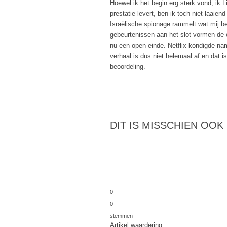
Hoewel ik het begin erg sterk vond, ik L
prestatie levert, ben ik toch niet laaie
Israëlische spionage rammelt wat mij bet
gebeurtenissen aan het slot vormen de
nu een open einde. Netflix kondigde nam
verhaal is dus niet helemaal af en dat i
beoordeling.
DIT IS MISSCHIEN OOK
0
0
stemmen
Artikel waardering