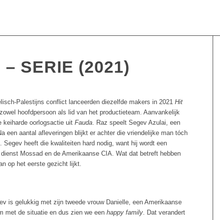
– SERIE (2021)
lisch-Palestijns conflict lanceerden diezelfde makers in 2021
Hit
 zowel hoofdpersoon als lid van het productieteam. Aanvankelijk
e keiharde oorlogsactie uit
Fauda
. Raz speelt Segev Azulai, een
 Na een aantal afleveringen blijkt er achter die vriendelijke man tóch
Segev heeft die kwaliteiten hard nodig, want hij wordt een
e dienst Mossad en de Amerikaanse CIA. Wat dat betreft hebben
 op het eerste gezicht lijkt.
gev is gelukkig met zijn tweede vrouw Danielle, een Amerikaanse
om met de situatie en dus zien we een
happy family
. Dat verandert