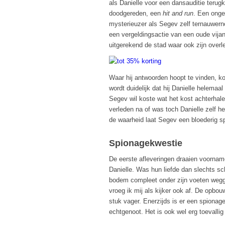
als Danielle voor een dansauditie terug
doodgereden, een
hit and run
. Een onge
mysterieuzer als Segev zelf ternauwern
een vergeldingsactie van een oude vija
uitgerekend de stad waar ook zijn over
Waar hij antwoorden hoopt te vinden, k
wordt duidelijk dat hij Danielle helema
Segev wil koste wat het kost achterha
verleden na of was toch Danielle zelf he
de waarheid laat Segev een bloederig s
Spionagekwestie
De eerste afleveringen draaien voorname
Danielle. Was hun liefde dan slechts sc
bodem compleet onder zijn voeten wegge
vroeg ik mij als kijker ook af. De opbo
stuk vager. Enerzijds is er een spiona
echtgenoot. Het is ook wel erg toevalli