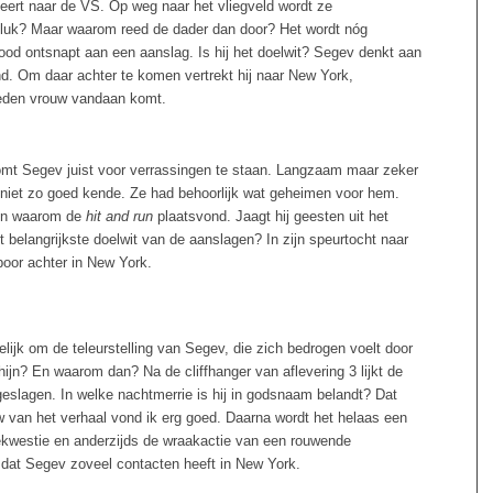
keert naar de VS. Op weg naar het vliegveld wordt ze
luk? Maar waarom reed de dader dan door? Het wordt nóg
ood ontsnapt aan een aanslag. Is hij het doelwit? Segev denkt aan
nd. Om daar achter te komen vertrekt hij naar New York,
leden vrouw vandaan komt.
omt Segev juist voor verrassingen te staan. Langzaam maar zeker
al niet zo goed kende. Ze had behoorlijk wat geheimen voor hem.
len waarom de
hit and run
plaatsvond. Jaagt hij geesten uit het
t belangrijkste doelwit van de aanslagen? In zijn speurtocht naar
poor achter in New York.
lijk om de teleurstelling van Segev, die zich bedrogen voelt door
hijn? En waarom dan? Na de cliffhanger van aflevering 3 lijkt de
slagen. In welke nachtmerrie is hij in godsnaam belandt? Dat
uw van het verhaal vond ik erg goed. Daarna wordt het helaas een
gekwestie en anderzijds de wraakactie van een rouwende
g dat Segev zoveel contacten heeft in New York.