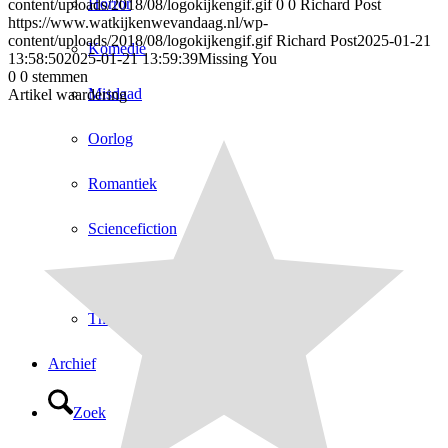
Horror
content/uploads/2018/08/logokijkengif.gif
0
0
Richard Post
https://www.watkijkenwevandaag.nl/wp-
content/uploads/2018/08/logokijkengif.gif
Richard Post
2025-01-21
Komedie
13:58:50
2025-01-21 13:59:39
Missing You
0
0
stemmen
Misdaad
Artikel waardering
Oorlog
Romantiek
Sciencefiction
Sport
Thriller
Archief
Zoek