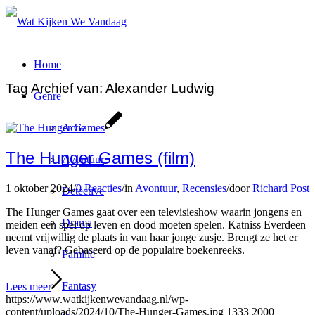
Home
Tag Archief van:
Alexander Ludwig
Genre
Actie
The Hunger Games (film)
Avontuur
1 oktober 2024
/
0 Reacties
/
in
Avontuur
,
Recensies
/
door
Richard Post
Detective
The Hunger Games gaat over een televisieshow waarin jongens en
Drama
meiden een spel op leven en dood moeten spelen. Katniss Everdeen
neemt vrijwillig de plaats in van haar jonge zusje. Brengt ze het er
leven vanaf? Gebaseerd op de populaire boekenreeks.
Familie
Fantasy
Lees meer
https://www.watkijkenwevandaag.nl/wp-
content/uploads/2024/10/The-Hunger-Games.jpg
1333
2000