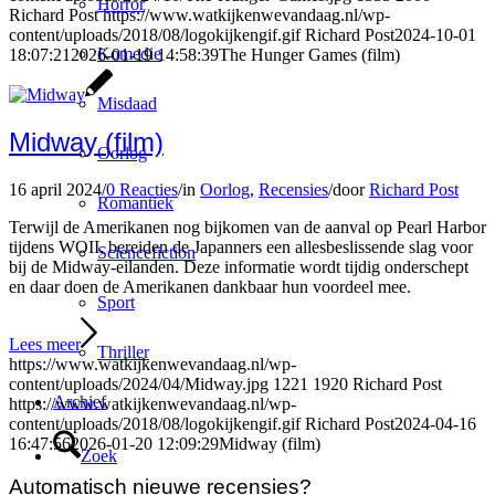
Horror
Richard Post
https://www.watkijkenwevandaag.nl/wp-
content/uploads/2018/08/logokijkengif.gif
Richard Post
2024-10-01
Komedie
18:07:21
2026-01-19 14:58:39
The Hunger Games (film)
Misdaad
Midway (film)
Oorlog
16 april 2024
/
0 Reacties
/
in
Oorlog
,
Recensies
/
door
Richard Post
Romantiek
Terwijl de Amerikanen nog bijkomen van de aanval op Pearl Harbor
tijdens WOII, bereiden de Japanners een allesbeslissende slag voor
Sciencefiction
bij de Midway-eilanden. Deze informatie wordt tijdig onderschept
en daar doen de Amerikanen dankbaar hun voordeel mee.
Sport
Lees meer
Thriller
https://www.watkijkenwevandaag.nl/wp-
content/uploads/2024/04/Midway.jpg
1221
1920
Richard Post
Archief
https://www.watkijkenwevandaag.nl/wp-
content/uploads/2018/08/logokijkengif.gif
Richard Post
2024-04-16
16:47:56
2026-01-20 12:09:29
Midway (film)
Zoek
Automatisch nieuwe recensies?