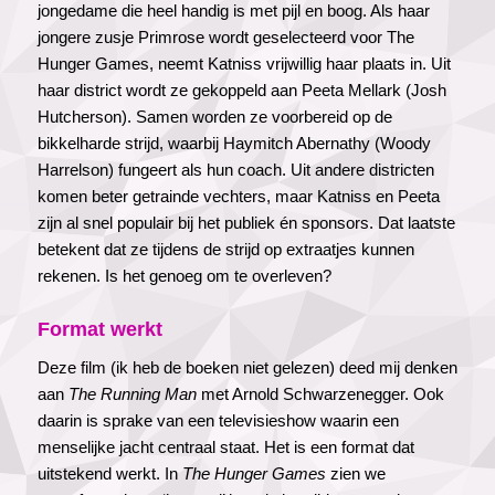
jongedame die heel handig is met pijl en boog. Als haar
jongere zusje Primrose wordt geselecteerd voor The
Hunger Games, neemt Katniss vrijwillig haar plaats in. Uit
haar district wordt ze gekoppeld aan Peeta Mellark (Josh
Hutcherson). Samen worden ze voorbereid op de
bikkelharde strijd, waarbij Haymitch Abernathy (Woody
Harrelson) fungeert als hun coach. Uit andere districten
komen beter getrainde vechters, maar Katniss en Peeta
zijn al snel populair bij het publiek én sponsors. Dat laatste
betekent dat ze tijdens de strijd op extraatjes kunnen
rekenen. Is het genoeg om te overleven?
Format werkt
Deze film (ik heb de boeken niet gelezen) deed mij denken
aan
The Running Man
met Arnold Schwarzenegger. Ook
daarin is sprake van een televisieshow waarin een
menselijke jacht centraal staat. Het is een format dat
uitstekend werkt. In
The Hunger Games
zien we