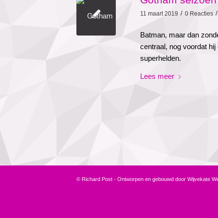
/
/
11 maart 2019
0 Reacties
Batman, maar dan zonde
centraal, nog voordat h
superhelden.
Lees meer
© Richard Post - Ontworpen en gebouwd door
Wijvekate W