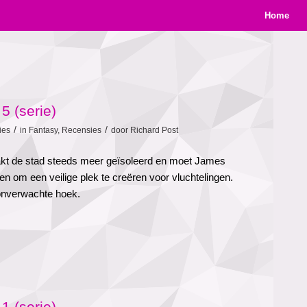
Home
5 (serie)
/
/
ies
in
Fantasy
,
Recensies
door
Richard Post
akt de stad steeds meer geïsoleerd en moet James
ten om een veilige plek te creëren voor vluchtelingen.
it onverwachte hoek.
1 (serie)