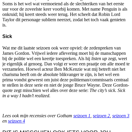
Soms is het wel wat vermoeiend als de slechteriken van het eerste
uur voor de zoveelste keer voorbij komen. Met name Penguin is als
onkruid; hij keert steeds weer terug. Het scheelt dat Robin Lord
Taylor dit personage subliem neerzet, zodat het toch vaak genieten
is.
Sick
Wat me dit laatste seizoen ook weer opviel: de zedenpreken van
James Gordon. Vrijwel iedere aflevering moet hij de manschappen
bij de politie wel een keertje toespreken. Als hij
listen up
zegt, weet
je eigenlijk al genoeg. Dan volgt er weer een praatje om alle moed te
verzamelen. Hoewel acteur Ben McKenzie wat mij betreft niet het
charisma heeft om de absolute blikvanger te zijn, is het wel een
prima vondst geweest om juist deze politieman/commissaris centraal
te stellen in deze serie en niet de jonge Bruce Wayne. Deze Gordon-
quote zegt misschien wel alles over deze serie:
The city’s sick. Sick
in a way I hadn’t realized.
Lees ook mijn recensies over Gotham
seizoen 1
,
seizoen 2
,
seizoen 3
en
seizoen 4