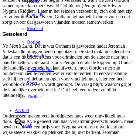
seizoen 4 eindigde. Het begin is verrassend, want we zien Gordon
Horror
samen optrekken met Oswald Cobblepot (Penguin) en Edward
Nygma (Riddler). Later in het seizoen verzoent hij zich ook met zijn
Komedie
ex-vriendin Barbara Kean. Gotham ligt namelijk onder vuur en dat
zorgt ervoor dat gezworen vijanden moeten samenwerken.
Misdaad
Geïsoleerd
Oorlog
No Man’s Land
. Dat is wat Gotham is geworden nadat Jeremiah
Valeska alle bruggen heeft opgeblazen. De stad raakt geïsoleerd en
Romantiek
dat is een uitgelezen kans voor criminelen om de situatie naar hun
hand te zetten. Uiteraard is ook Penguin er als de kippen bij. Omdat
de landelijke overheid het laat afweten, moet Gordon met zijn
Sciencefiction
politieteam zien te redden wat er valt te redden. In eerste instantie
stelt hij het politiebureau open voor vluchtelingen, later een heel
Sport
woonblok dat Haven wordt gedoopt. De vraag blijft: waarom grijpt
de landelijke overheid niet in? Dat heeft een reden, zo blijkt
uiteindelijk.
Thriller
Archief
Ondertussen maken veel hoofdpersonages weer ontwikkelingen
door. Selina Kyle geneest van haar verlammingsverschijnselen, maar
Zoek
betaalt daar wel een prijs voor. Nygma wordt op onverklaarbare
wijze steeds wakker op plekken die hij niet herkent. Jeremiah