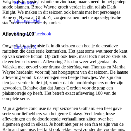
Valeska is in eerste instantie onvindbaar, maar smeedt in het geniep
Menu
Menu
snode plannen. Bruce Wayne groeit verder in zijn rol als Dark
Knight. We maken in dit seizoen ook kennis met het personages
Bane en Nyssa al Ghul. Zij zorgen samen met de apocalyptische
Link naar Mail
stad voor een nieuwe dynamiek.
Link naar Facebook
Aflevering 100
Om eerlijk te zijn miste ik in dit seizoen een beetje de creatieve
Link naar X
rariteiten die deze serie kenmerken. Het gaat soms wat meer de kant
op van science fiction. Op zich ook leuk, maar toch niet zo sterk als
de eerdere seizoenen. Aflevering 7 is dan weer wel geniaal als
Valeska met gevoel voor drama de sterfdag van Thomas en Martha
Wayne herdenkt, voor mij het hoogtepunt van dit seizoen. De laatste
aflevering vond ik daarentegen een beetje flauwtjes. We zijn dan
tien jaar verder in de tijd, zonder dat de hoofdrolspelers ouder zijn
geworden. Behalve dan dat James Gordon voor de grap een
plaksnorretje op heeft. Het betreft exact aflevering 100 van de
complete serie.
Mijn algehele conclusie na vijf seizoenen Gotham: een heel gave
serie voor liefhebbers van het genre fantasy. Veel leuke, losse
afleveringen en de doorlopende verhaallijnen zitten over het
algemeen goed in elkaar. Je hoeft niet per se een fan te zijn van de
Batman-franchise, het kijkt ook lekker weg zonder die voorkennis.