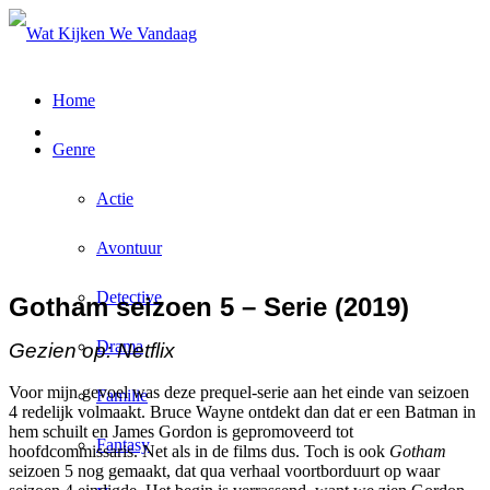
Home
Genre
Actie
Avontuur
Detective
Gotham seizoen 5 – Serie (2019)
Drama
Gezien op: Netflix
Voor mijn gevoel was deze prequel-serie aan het einde van seizoen
Familie
4 redelijk volmaakt. Bruce Wayne ontdekt dan dat er een Batman in
hem schuilt en James Gordon is gepromoveerd tot
Fantasy
hoofdcommissaris. Net als in de films dus. Toch is ook
Gotham
seizoen 5 nog gemaakt, dat qua verhaal voortborduurt op waar