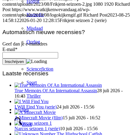
Horror
content/uploads/2023/08/Frikjent-seizoen-2.jpg
1080
1920
Richard
Post
https://www.watkijkenwevandaag.nl/wp-
Komedie
content/uploads/2018/08/logokijkengif.gif
Richard Post
2023-08-25
14:58:12
2026-01-20 12:28:15
Frikjent seizoen 2 (serie)
Misdaad
Automatisch nieuwe recensies?
Oorlog
Geef dan je e-mailadres
E-mail*
Romantiek
Sciencefiction
Laatste recensies
Sport
True Memoirs Of An International Assassin
28 juli 2026 -
Thriller
16:43
I Will Find You (serie)
24 juli 2026 - 15:56
Archief
A Minecraft Movie (film)
15 juli 2026 - 16:52
Zoek
Narcos seizoen 1 (serie)
10 juli 2026 - 15:56