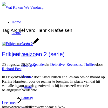
Home
Tag Archief van:
Henrik Rafaelsen
Genre
Actie
Frikjent seizoen 2 (serie)
Avontuur
25 augustus 2023
/
0 Reacties
/
in
Detective
,
Recensies
,
Thriller
/
door
Detective
Richard Post
Drama
In Frikjent seizoen 2 doet Aksel Nilsen er alles aan om de moord op
Karine Hansteen voor de rechter te brengen. In plaats van dat hij
van alle blaam wordt gezuiverd, is hij ineens zelf weer de
Familie
belangrijkste verdachte.
Fantasy
Lees meer
https://www.watkijkenwevandaag.nl/wp-