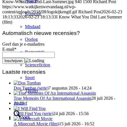
Horror
Know-What-You-Did-Last-Summer.jpg
940
1500
Richard Post
https://www.watkijkenwevandaag.nl/wp-
content/uploads/2018/08/logokijkengif.gif
Richard Post
2026-02-23
Komedie
18:13:33
2026-02-23 18:13:33
I Know What You Did Last Summer
(film)
Misdaad
Automatisch nieuwe recensies?
Oorlog
Geef dan je e-mailadres
E-mail*
Romantiek
Sciencefiction
Laatste recensies
Sport
Dos Tumbas (serie)
7 augustus 2026 - 14:24
Thriller
True Memoirs Of An International Assassin
28 juli 2026 -
Archief
16:43
I Will Find You (serie)
24 juli 2026 - 15:56
Zoek
A Minecraft Movie (film)
15 juli 2026 - 16:52