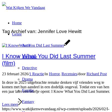
Home
Tag Archief van:
Jennifer Love Hewitt
Genre
Actie
I Know What You Did Last Summer
Avontuur
(film)
Detective
23 februari 2026
/
1 Reactie
/
in
Horror
,
Recensies
/
door
Richard Post
Drama
In deze in 2025 uitgebrachte remake denken vijf vrienden weg te
komen met hun aandeel in een dodelijk ongeval. Totdat een van hen
Familie
een jaar later een briefje opent: I Know What You Did Last Summer.
Fantasy
Lees meer
https://www.watkijkenwevandaag.nl/wp-content/uploads/2026/02/I-