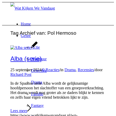
Home
Tag Archief van:
Pol Hermoso
Genre
Actie
Alba (serie)
Avontuur
25 september 2024
/
0 Reacties
/
in
Drama
,
Recensies
/
door
Detective
Richard Post
Drama
In de Spaanse serie Alba wordt de gelijknamige
hoofdpersoon het slachtoffer van een groepsverkrachting.
Het drama wordt nog groter als ze daders blijkt te kennen
Familie
en zelfs haar eigen vriend betrokken lijkt te zijn.
Fantasy
Lees meer
https://www.watkijkenwevandaag.nl/wp-