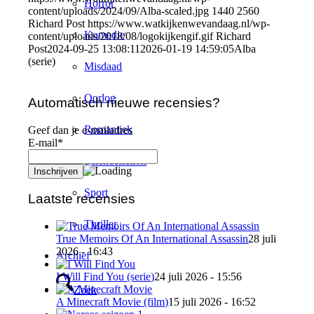
Horror
content/uploads/2024/09/Alba-scaled.jpg
1440
2560
Richard Post
https://www.watkijkenwevandaag.nl/wp-
Komedie
content/uploads/2018/08/logokijkengif.gif
Richard
Post
2024-09-25 13:08:11
2026-01-19 14:59:05
Alba
(serie)
Misdaad
Oorlog
Automatisch nieuwe recensies?
Romantiek
Geef dan je e-mailadres
E-mail*
Sciencefiction
Sport
Laatste recensies
Thriller
True Memoirs Of An International Assassin
28 juli
2026 - 16:43
Archief
I Will Find You (serie)
24 juli 2026 - 15:56
Zoek
A Minecraft Movie (film)
15 juli 2026 - 16:52