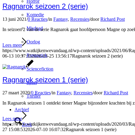
Horror
Ragnarok seizoen 2 (serie)
Komedie
13 juni 2021
/
0 Reacties
/
in
Fantasy
,
Recensies
/
door
Richard Post
Misdaad
In seizoen 2 van de serie Ragnarok gaat hoofdpersoon Magne op zoek
Oorlog
Lees meer
https://www.watkijkenwevandaag.nl/wp-content/uploads/2021/06/Ra
Romantiek
06-13 10:37:35
2026-03-25 13:56:17
Ragnarok seizoen 2 (serie)
Sciencefiction
Ragnarok seizoen 1 (serie)
Sport
27 maart 2020
/
0 Reacties
/
in
Fantasy
,
Recensies
/
door
Richard Post
Thriller
In Ragnarok seizoen 1 ontdekt tiener Magne bijzondere krachten bij z
Archief
Lees meer
https://www.watkijkenwevandaag.nl/wp-content/uploads/2020/03/Ra
Zoek
27 15:08:53
2026-07-10 16:07:32
Ragnarok seizoen 1 (serie)