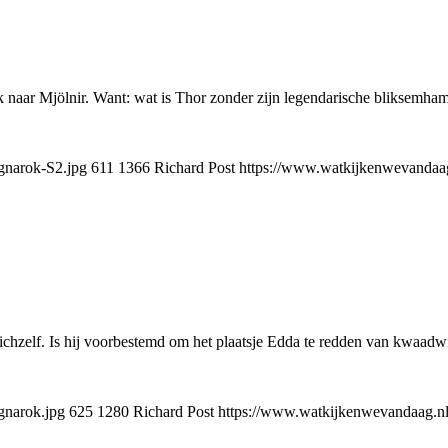
 naar Mjölnir. Want: wat is Thor zonder zijn legendarische bliksemha
gnarok-S2.jpg
611
1366
Richard Post
https://www.watkijkenwevandaag.
ichzelf. Is hij voorbestemd om het plaatsje Edda te redden van kwaadw
gnarok.jpg
625
1280
Richard Post
https://www.watkijkenwevandaag.nl/