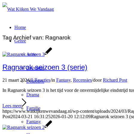
Home
Tag Archief van:
Ragnarok
Genre
Actie
Ragnarok seizoen 3 (serie)
Avontuur
21 maart 2024
/
0 Reacties
/
in
Fantasy
,
Recensies
/
door
Richard Post
Detective
In Ragnarok seizoen 3 is het tijd voor de onvermijdelijke eindstrijd tu
Drama
Lees meer
Familie
https://www.watkijkenwevandaag.nl/wp-content/uploads/2024/03/Rag
Post
2024-03-21 16:31:25
2026-01-20 12:12:09
Ragnarok seizoen 3 (se
Fantasy