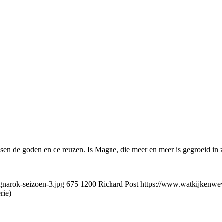
ssen de goden en de reuzen. Is Magne, die meer en meer is gegroeid in zi
narok-seizoen-3.jpg
675
1200
Richard Post
https://www.watkijkenwev
rie)