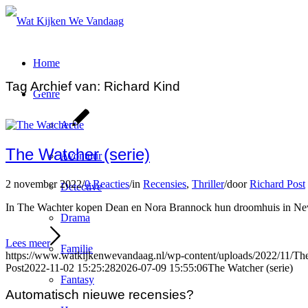
Home
Tag Archief van:
Richard Kind
Genre
Actie
The Watcher (serie)
Avontuur
2 november 2022
/
0 Reacties
/
in
Recensies
,
Thriller
/
door
Richard Post
Detective
In The Wachter kopen Dean en Nora Brannock hun droomhuis in New Je
Drama
Lees meer
Familie
https://www.watkijkenwevandaag.nl/wp-content/uploads/2022/11/Th
Post
2022-11-02 15:25:28
2026-07-09 15:55:06
The Watcher (serie)
Fantasy
Automatisch nieuwe recensies?