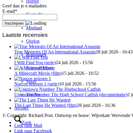
Horror
Geef dan je e-mailadres
E-mail*
Komedie
Misdaad
Laatste recensies
Oorlog
True Memoirs Of An International Assassin
28 juli 2026 - 16:43
Romantiek
I Will Find You (serie)
24 juli 2026 - 15:56
Sciencefiction
A Minecraft Movie (film)
15 juli 2026 - 16:52
Sport
Narcos seizoen 1 (serie)
10 juli 2026 - 15:56
Thriller
Unknown Number The High School Catfish (documentaire)
2 j
The Last Thing He Wanted (film)
26 juni 2026 - 16:36
Archief
© Copyright: Richard Post. Ontwerp en bouw: Wijvekate Wervende 
Zoek
Link naar Mail
Link naar Facebook