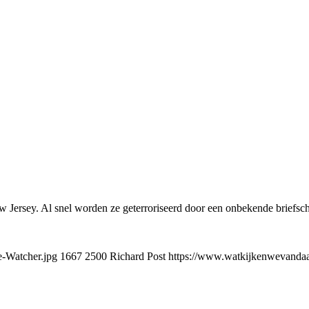
rsey. Al snel worden ze geterroriseerd door een onbekende briefschr
e-Watcher.jpg
1667
2500
Richard Post
https://www.watkijkenwevandaag