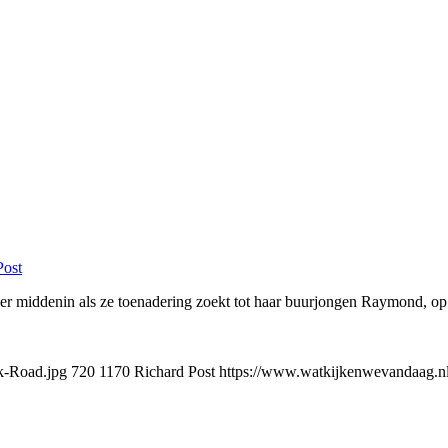
Post
er middenin als ze toenadering zoekt tot haar buurjongen Raymond, op w
k-Road.jpg
720
1170
Richard Post
https://www.watkijkenwevandaag.nl/