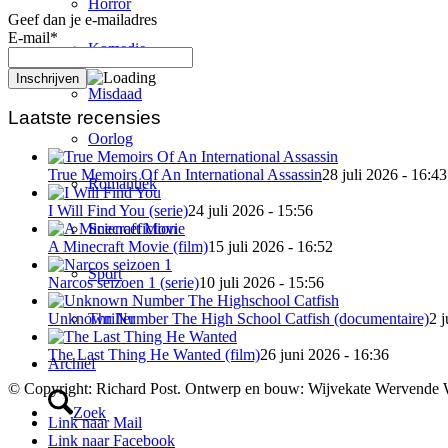
Horror
Geef dan je e-mailadres
E-mail*
Komedie
Misdaad
Laatste recensies
Oorlog
True Memoirs Of An International Assassin
28 juli 2026 - 16:43
Romantiek
I Will Find You (serie)
24 juli 2026 - 15:56
Sciencefiction
A Minecraft Movie (film)
15 juli 2026 - 16:52
Sport
Narcos seizoen 1 (serie)
10 juli 2026 - 15:56
Thriller
Unknown Number The High School Catfish (documentaire)
2 j
The Last Thing He Wanted (film)
26 juni 2026 - 16:36
Archief
© Copyright: Richard Post. Ontwerp en bouw: Wijvekate Wervende 
Zoek
Link naar Mail
Link naar Facebook