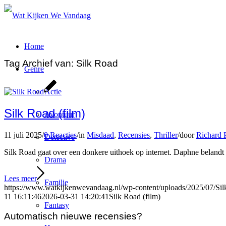
Home
Tag Archief van:
Silk Road
Genre
Actie
Silk Road (film)
Avontuur
11 juli 2025
/
0 Reacties
/
in
Misdaad
,
Recensies
,
Thriller
/
door
Richard 
Detective
Silk Road gaat over een donkere uithoek op internet. Daphne belandt 
Drama
Lees meer
Familie
https://www.watkijkenwevandaag.nl/wp-content/uploads/2025/07/Sil
11 16:11:46
2026-03-31 14:20:41
Silk Road (film)
Fantasy
Automatisch nieuwe recensies?