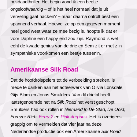
misdaadthriller. Het begin vond ik een beetje
ongeloofwaardig – of is het heel normaal dat je uit
verveling gaat hacken? – maar daarna ontrolt best een
spannend verhaal. Hoewel ze op een gegeven moment
heel goed weet waar ze mee bezig is, hoopte ik dat er
voor Daphne een happy end zou zijn. Raymond is wel
echt de kwade genius van de drie en Sem zit er met zijn
sympathieke voorkomen een beetje tussenin.
Amerikaanse Silk Road
Dat de hoofdrolspelers tot de verbeelding spreken, is
mede te danken aan het acteerwerk van Olivia Lonsdale,
Gijs Blom en Jonas Smulders. Van dit drietal heeft
laatstgenoemde het na
Silk Road
het verst geschopt.
Smulders had ook rollen in
Niemand In De Stad
,
De Oost
,
Forever Rich
,
Ferry 2
en
Pinksterprins
. Het is overigens
grappig om te vermelden dat vier jaar na deze
Nederlandse productie ook een Amerikaanse
Silk Road