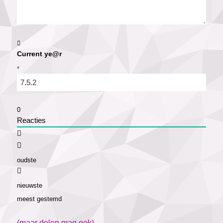
Current ye@r
*
0
Reacties
oudste
nieuwste
meest gestemd
(maar delen mag ook)