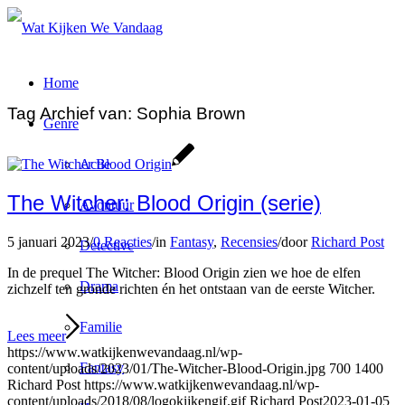
Home
Tag Archief van:
Sophia Brown
Genre
Actie
The Witcher: Blood Origin (serie)
Avontuur
5 januari 2023
/
0 Reacties
/
in
Fantasy
,
Recensies
/
door
Richard Post
Detective
In de prequel The Witcher: Blood Origin zien we hoe de elfen
Drama
zichzelf ten gronde richten én het ontstaan van de eerste Witcher.
Familie
Lees meer
https://www.watkijkenwevandaag.nl/wp-
Fantasy
content/uploads/2023/01/The-Witcher-Blood-Origin.jpg
700
1400
Richard Post
https://www.watkijkenwevandaag.nl/wp-
content/uploads/2018/08/logokijkengif.gif
Richard Post
2023-01-05