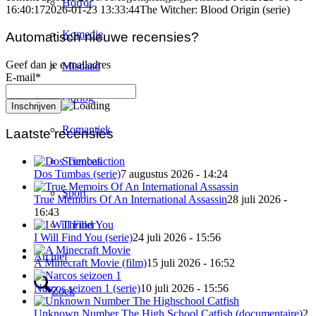
Horror
16:40:17
2026-01-23 13:33:44
The Witcher: Blood Origin (serie)
Komedie
Automatisch nieuwe recensies?
Geef dan je e-mailadres
Misdaad
E-mail*
Oorlog
Romantiek
Laatste recensies
Sciencefiction
Dos Tumbas (serie)
7 augustus 2026 - 14:24
Sport
True Memoirs Of An International Assassin
28 juli 2026 -
16:43
Thriller
I Will Find You (serie)
24 juli 2026 - 15:56
Archief
A Minecraft Movie (film)
15 juli 2026 - 16:52
Narcos seizoen 1 (serie)
10 juli 2026 - 15:56
Zoek
Unknown Number The High School Catfish (documentaire)
2