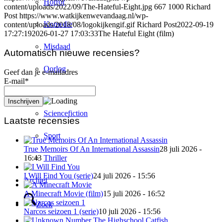
Horror
content/uploads/2022/09/The-Hateful-Eight.jpg
667
1000
Richard
Post
https://www.watkijkenwevandaag.nl/wp-
Komedie
content/uploads/2018/08/logokijkengif.gif
Richard Post
2022-09-19
17:27:19
2026-01-27 17:03:33
The Hateful Eight (film)
Misdaad
Automatisch nieuwe recensies?
Oorlog
Geef dan je e-mailadres
E-mail*
Romantiek
Sciencefiction
Laatste recensies
Sport
True Memoirs Of An International Assassin
28 juli 2026 -
Thriller
16:43
I Will Find You (serie)
24 juli 2026 - 15:56
Archief
A Minecraft Movie (film)
15 juli 2026 - 16:52
Zoek
Narcos seizoen 1 (serie)
10 juli 2026 - 15:56