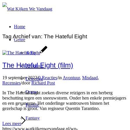
Home
Tag Archief van:
The Hateful Eight
Genre
Actie
The Hateful Eight (film)
Avontuur
19 september 2022
/
0 Reacties
/
in
Avontuur
,
Misdaad
,
Detective
Recensies
/
door
Richard Post
Drama
In The Hateful Eight zoeken diverse reizigers in een herberg
beschutting tegen een sneeuwstorm. Onder hen enkele premiejagers
en een gevangene. Het onderlinge wantrouwen binnen het
Familie
gezelschap is groot. Van regisseur Quentin Tarantino.
Fantasy
Lees meer
https://www.watkijkenwevandaag.nl/wp-