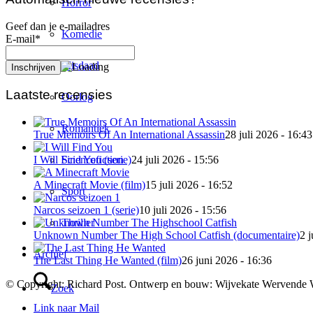
Horror
Geef dan je e-mailadres
Komedie
E-mail*
Misdaad
Laatste recensies
Oorlog
Romantiek
True Memoirs Of An International Assassin
28 juli 2026 - 16:43
Sciencefiction
I Will Find You (serie)
24 juli 2026 - 15:56
A Minecraft Movie (film)
15 juli 2026 - 16:52
Sport
Narcos seizoen 1 (serie)
10 juli 2026 - 15:56
Thriller
Unknown Number The High School Catfish (documentaire)
2 j
Archief
The Last Thing He Wanted (film)
26 juni 2026 - 16:36
© Copyright: Richard Post. Ontwerp en bouw: Wijvekate Wervende 
Zoek
Link naar Mail