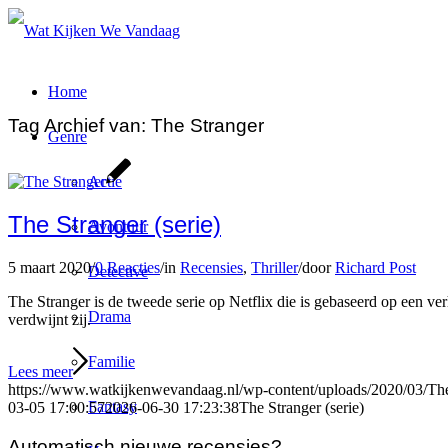
Home
Tag Archief van:
The Stranger
Genre
Actie
The Stranger (serie)
Avontuur
5 maart 2020
/
0 Reacties
/
in
Recensies
,
Thriller
/
door
Richard Post
Detective
The Stranger is de tweede serie op Netflix die is gebaseerd op een v
Drama
verdwijnt zij.
Familie
Lees meer
https://www.watkijkenwevandaag.nl/wp-content/uploads/2020/03/The
Fantasy
03-05 17:00:57
2026-06-30 17:23:38
The Stranger (serie)
Automatisch nieuwe recensies?