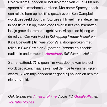
Cole Williams) hadden bij het uitkomen van
21
in 2008 hun
sporen al ruimschoots verdiend. Met name Spacey speelt
een rol die hem op het lijf is geschreven. Ben Campbell
wordt gespeeld door Jim Sturgess. Hij viel me in deze film
in positieve zin op, maar voor zover ik het kan inschatten
is zijn grote doorbraak uitgebleven. Al speelde hij nog wel
de rol van Cor van Hout in
Kidnapping Freddy Heineken
.
Kate Bosworth (Jill) was vóór
21
al doorgebroken met
rollen in
Blue Crush
en
Superman Returns
en speelde
nadien in onder meer in
Homefront
,
Still Alice
en
Heist
.
Samenvattend:
21
is geen film waardoor je van je stoel
wordt geblazen, maar zeker wel de moeite van het kijken
waard. Ik kon mijn aandacht er goed bij houden en heb me
niet verveeld.
Ook te zien via:
Amazon Prime
, Apple TV,
Google Play
en
YouTube Movies