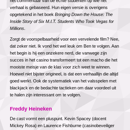
het commentaar van de échte studenten op wie het
verhaal is gebaseerd. Hun eigen versie is overigens
opgetekend in het boek
Bringing Down the House: The
Inside Story of Six M.I.T. Students Who Took Vegas for
Millions
.
Zorgt de voorspelbaarheid voor een vervelende film? Nee,
dat zeker niet. Ik vond het wel leuk om Ben te volgen. Aan
het begin is hij een onzekere nerd, die vanwege zijn
succes in het casino transformeert tot een macho die het
mooiste meisje van de klas voor zich weet te winnen.
Hoewel niet bijster origineel, is dat een verhaallijn die altijd
goed werkt. Ook de systematiek van het valsspelen met
blackjack en de bedachte tactieken om daar voordeel uit
te halen zijn interessant om te volgen.
Freddy Heineken
De cast vormt een pluspunt. Kevin Spacey (docent
Mickey Rosa) en Laurence Fishburne (casinobeveiliger