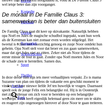
nieuwe film niet enorm hoogstaand is, vond ik
De Familie Claus 3
Horror
wel ietsje beter dan zijn voorganger.
Komedie
De moraal in De Familie Claus 3:
samenwerken is beter dan buitensluiten
Misdaad
De Familie Claus gaat dit keer op skivakantie. Natuurlijk hebben
Oorlog
opa Noël en Jules de magische schudbol ingepakt, want hun werk
als de Kerstman kan niet zomaar even worden stilgelegd. Het
Romantiek
tweetal is echter niet voorzichtig genoeg en zusje Noor ontdekt hun
geheim. Opa Noël stelt voor dat broer en zus gaan samenwerken,
maar dat ziet Jules niet zo zitten. Zeker niet als Noor tijdens de
Sciencefiction
eerste missie de fout in gaat. Zonder opa Noël moeten Jules en Noor
de schade zien te herstellen. Samen dus.
Sport
Thriller
In deze derde film zijn iets meer verhaallijnen verpakt. Zo is mama
Suzanne van plan om tijdens de vakantie een geschikt moment te
vinden om haar nieuwe liefde Jef ten huwelijk te vragen. Daarnaast
Archief
speelt ook de jonge Felix een belangrijke rol. Hij is in Oostenrijk
met zijn skileraar om zich voor te bereiden op een belangrijke
Zoek
wedstrijd. Felix heeft eigenlijk helemaal geen zin meer om te skiën
en reageert zijn ongenoegen hierover af door Noor te gaan treiteren.