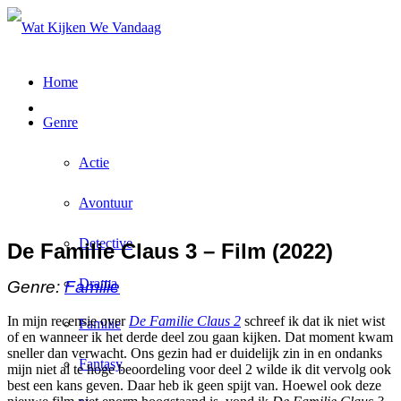
Home
Genre
Actie
Avontuur
Detective
De Familie Claus 3 – Film (2022)
Drama
Genre:
Familie
In mijn recensie over
De Familie Claus 2
schreef ik dat ik niet wist
Familie
of en wanneer ik het derde deel zou gaan kijken. Dat moment kwam
sneller dan verwacht. Ons gezin had er duidelijk zin in en ondanks
Fantasy
mijn niet al te hoge beoordeling voor deel 2 wilde ik dit vervolg ook
best een kans geven. Daar heb ik geen spijt van. Hoewel ook deze