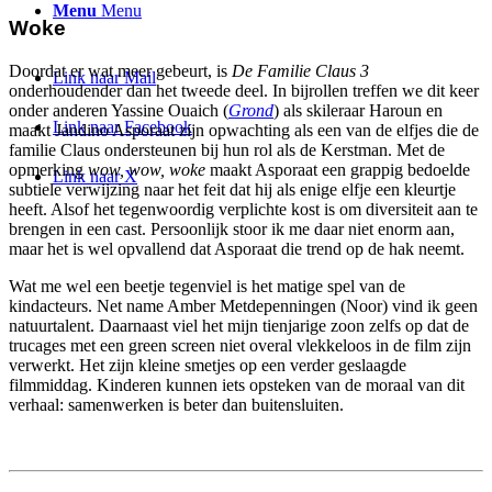
Menu
Menu
Woke
Doordat er wat meer gebeurt, is
De Familie Claus 3
Link naar Mail
onderhoudender dan het tweede deel. In bijrollen treffen we dit keer
onder anderen Yassine Ouaich (
Grond
) als skileraar Haroun en
Link naar Facebook
maakt Jandino Asporaat zijn opwachting als een van de elfjes die de
familie Claus ondersteunen bij hun rol als de Kerstman. Met de
opmerking
wow, wow, woke
maakt Asporaat een grappig bedoelde
Link naar X
subtiele verwijzing naar het feit dat hij als enige elfje een kleurtje
heeft. Alsof het tegenwoordig verplichte kost is om diversiteit aan te
brengen in een cast. Persoonlijk stoor ik me daar niet enorm aan,
maar het is wel opvallend dat Asporaat die trend op de hak neemt.
Wat me wel een beetje tegenviel is het matige spel van de
kindacteurs. Net name Amber Metdepenningen (Noor) vind ik geen
natuurtalent. Daarnaast viel het mijn tienjarige zoon zelfs op dat de
trucages met een green screen niet overal vlekkeloos in de film zijn
verwerkt. Het zijn kleine smetjes op een verder geslaagde
filmmiddag. Kinderen kunnen iets opsteken van de moraal van dit
verhaal: samenwerken is beter dan buitensluiten.