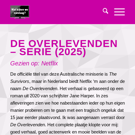
DE OVERLEVENDEN
– SERIE (2025)
Gezien op: Netflix
De officiële titel van deze Australische miniserie is
The
Survivors
, maar in Nederland biedt Netflix ‘m aan onder de
naam
De Overlevenden
. Het verhaal is gebaseerd op een
roman uit 2020 van schrijfster Jane Harper. In zes
afleveringen zien we hoe nabestaanden ieder op hun eigen
manier proberen om te gaan met een tragisch ongeluk dat
15 jaar eerder plaatsvond. Ik was aangenaam verrast door
De Overlevenden
. Het complete plaatje klopte voor mij:
goed verhaal, goed acteerwerk en mooie beelden van de