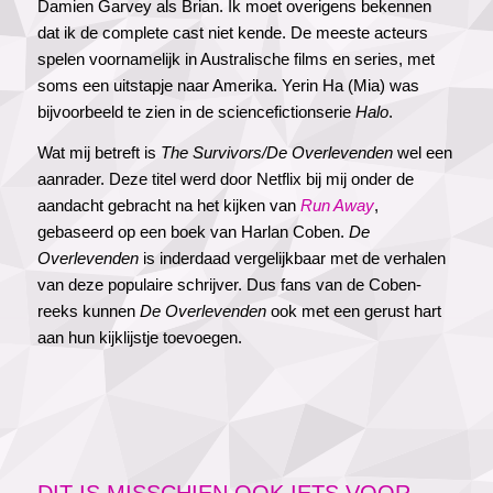
Damien Garvey als Brian. Ik moet overigens bekennen
dat ik de complete cast niet kende. De meeste acteurs
spelen voornamelijk in Australische films en series, met
soms een uitstapje naar Amerika. Yerin Ha (Mia) was
bijvoorbeeld te zien in de sciencefictionserie
Halo
.
Wat mij betreft is
The Survivors/De Overlevenden
wel een
aanrader. Deze titel werd door Netflix bij mij onder de
aandacht gebracht na het kijken van
Run Away
,
gebaseerd op een boek van Harlan Coben.
De
Overlevenden
is inderdaad vergelijkbaar met de verhalen
van deze populaire schrijver. Dus fans van de Coben-
reeks kunnen
De Overlevenden
ook met een gerust hart
aan hun kijklijstje toevoegen.
DIT IS MISSCHIEN OOK IETS VOOR