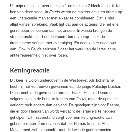
Uit mijn recensies over seizoen 1 en seizoen 2 bleek al dat ik fan
ben van deze serie. In
Fauda
weten de makers actie en drama op
een uitstekende manier met elkaar te combineren. Dat is niet
altijd vanzelfsprekend. Vaak ligt dat aan de acteurs, die het ene
genre beter beheersen dan het andere. In
Fauda
brengen de
stoere karakters – hoofdpersoon Doron voorop – ook de
dramatische scènes met overtuiging. En daar zijn er nogal wat
van. Ook in
Fauda
seizoen 3 gaat het werk van de Israëlische
antiterreureenheid niet over rozen.
Kettingreactie
Dit keer is Doron undercover in de Westoever. Als bokstrainer
heeft hij het vertrouwen gewonnen van de jonge Palestijn Bashar.
Diens neef is de gevreesde terrorist Fauzi. Het lukt Doron om
volgens plan in de buurt te komen van Fauzi, maar de operatie
verloopt toch anders dan gepland. De gevolgen zijn voor Bashar,
die er door Hamas van wordt verdacht de Israëliërs te hebben
geholpen. Dit misverstand zorgt voor een kettingreactie aan
gebeurtenissen. Één ervan is dat het Hamas-kopstuk Abu
Mohammed zich persoonlijk met de kwestie gaat bemoeien.