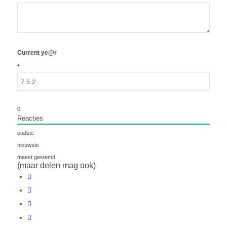
Current ye@r
*
0
Reacties
oudste
nieuwste
meest gestemd
(maar delen mag ook)