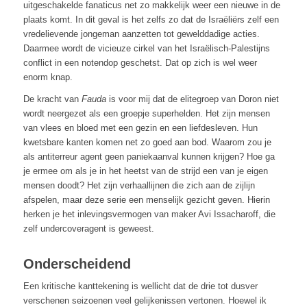
uitgeschakelde fanaticus net zo makkelijk weer een nieuwe in de
plaats komt. In dit geval is het zelfs zo dat de Israëliërs zelf een
vredelievende jongeman aanzetten tot gewelddadige acties.
Daarmee wordt de vicieuze cirkel van het Israëlisch-Palestijns
conflict in een notendop geschetst. Dat op zich is wel weer
enorm knap.
De kracht van
Fauda
is voor mij dat de elitegroep van Doron niet
wordt neergezet als een groepje superhelden. Het zijn mensen
van vlees en bloed met een gezin en een liefdesleven. Hun
kwetsbare kanten komen net zo goed aan bod. Waarom zou je
als antiterreur agent geen paniekaanval kunnen krijgen? Hoe ga
je ermee om als je in het heetst van de strijd een van je eigen
mensen doodt? Het zijn verhaallijnen die zich aan de zijlijn
afspelen, maar deze serie een menselijk gezicht geven. Hierin
herken je het inlevingsvermogen van maker Avi Issacharoff, die
zelf undercoveragent is geweest.
Onderscheidend
Een kritische kanttekening is wellicht dat de drie tot dusver
verschenen seizoenen veel gelijkenissen vertonen. Hoewel ik