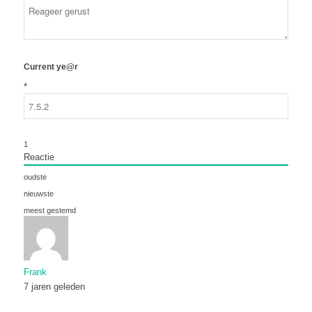
Current ye@r
*
1
Reactie
oudste
nieuwste
meest gestemd
Frank
7 jaren geleden