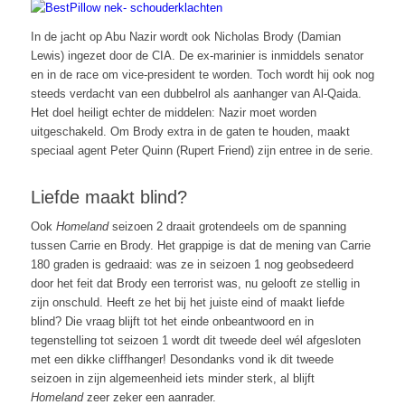
In de jacht op Abu Nazir wordt ook Nicholas Brody (Damian
Lewis) ingezet door de CIA. De ex-marinier is inmiddels senator
en in de race om vice-president te worden. Toch wordt hij ook nog
steeds verdacht van een dubbelrol als aanhanger van Al-Qaida.
Het doel heiligt echter de middelen: Nazir moet worden
uitgeschakeld. Om Brody extra in de gaten te houden, maakt
speciaal agent Peter Quinn (Rupert Friend) zijn entree in de serie.
Liefde maakt blind?
Ook
Homeland
seizoen 2 draait grotendeels om de spanning
tussen Carrie en Brody. Het grappige is dat de mening van Carrie
180 graden is gedraaid: was ze in seizoen 1 nog geobsedeerd
door het feit dat Brody een terrorist was, nu gelooft ze stellig in
zijn onschuld. Heeft ze het bij het juiste eind of maakt liefde
blind? Die vraag blijft tot het einde onbeantwoord en in
tegenstelling tot seizoen 1 wordt dit tweede deel wél afgesloten
met een dikke cliffhanger! Desondanks vond ik dit tweede
seizoen in zijn algemeenheid iets minder sterk, al blijft
Homeland
zeer zeker een aanrader.