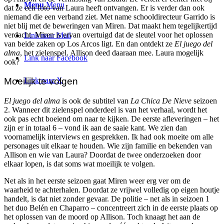
Menu
Menu
dat ze een foto van Laura heeft ontvangen. Er is verder dan ook
niemand die een verband ziet. Met name schooldirecteur Garrido is
niet blij met de beweringen van Miren. Dat maakt hem tegelijkertijd
verdacht. Miren is ervan overtuigd dat de sleutel voor het oplossen
Link naar Mail
van beide zaken op Los Arcos ligt. En dan ontdekt ze
El juego del
alma
, het zielenspel. Allison deed daaraan mee. Laura mogelijk
Link naar Facebook
ook?
Link naar X
Moeilijk te volgen
El juego del alma
is ook de subtitel van
La Chica De Nieve
seizoen
2. Wanneer dit zielenspel onderdeel is van het verhaal, wordt het
ook pas echt boeiend om naar te kijken. De eerste afleveringen – het
zijn er in totaal 6 – vond ik aan de saaie kant. We zien dan
voornamelijk interviews en gesprekken. Ik had ook moeite om alle
personages uit elkaar te houden. Wie zijn familie en bekenden van
Allison en wie van Laura? Doordat de twee onderzoeken door
elkaar lopen, is dat soms wat moeilijk te volgen.
Net als in het eerste seizoen gaat Miren weer erg ver om de
waarheid te achterhalen. Doordat ze vrijwel volledig op eigen houtje
handelt, is dat niet zonder gevaar. De politie – net als in seizoen 1
het duo Belén en Chaparro – concentreert zich in de eerste plaats op
het oplossen van de moord op Allison. Toch knaagt het aan de