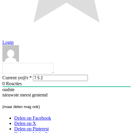
Login
Current ye@r
*
0
Reacties
oudste
nieuwste
meest gestemd
(maar delen mag ook)
Delen op Facebook
Delen op X
Delen op Pinterest