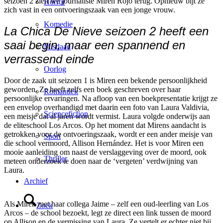
seizoen 2 zien we journaliste Miren Rojo terug. Opnieuw bijt ze
Horror
zich vast in een ontvoeringszaak van een jonge vrouw.
Komedie
La Chica De Nieve seizoen 2 heeft een
saai begin, maar een spannend en
Misdaad
verrassend einde
Oorlog
Door de zaak uit seizoen 1 is Miren een bekende persoonlijkheid
geworden. Ze heeft zelfs een boek geschreven over haar
Romantiek
persoonlijke ervaringen. Na afloop van een boekpresentatie krijgt ze
een envelop overhandigd met daarin een foto van Laura Valdivia,
Sciencefiction
een meisje dat al jaren wordt vermist. Laura volgde onderwijs aan
de eliteschool Los Arcos. Op het moment dat Mirens aandacht is
getrokken voor de ontvoeringszaak, wordt er een ander meisje van
Sport
die school vermoord, Allison Hernández. Het is voor Miren een
mooie aanleiding om naast de verslaggeving over de moord, ook
Thriller
meteen onderzoek te doen naar de ‘vergeten’ verdwijning van
Laura.
Archief
Als Miren met haar collega Jaime – zelf een oud-leerling van Los
Zoek
Arcos – de school bezoekt, legt ze direct een link tussen de moord
op Allison en de vermissing van Laura. Ze vertelt er echter niet bij