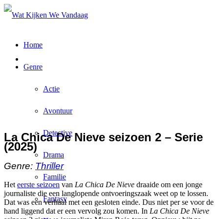
Home
Genre
Actie
Avontuur
Detective
La Chica De Nieve seizoen 2 – Serie
(2025)
Drama
Genre:
Thriller
Familie
Het
eerste seizoen
van
La Chica De Nieve
draaide om een jonge
journaliste die een langlopende ontvoeringszaak weet op te lossen.
Fantasy
Dat was een verhaal met een gesloten einde. Dus niet per se voor de
hand liggend dat er een vervolg zou komen. In
La Chica De Nieve