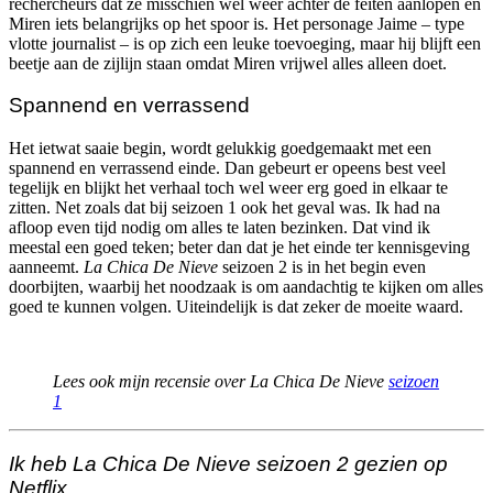
rechercheurs dat ze misschien wel wéér achter de feiten aanlopen en
Miren iets belangrijks op het spoor is. Het personage Jaime – type
vlotte journalist – is op zich een leuke toevoeging, maar hij blijft een
beetje aan de zijlijn staan omdat Miren vrijwel alles alleen doet.
Spannend en verrassend
Het ietwat saaie begin, wordt gelukkig goedgemaakt met een
spannend en verrassend einde. Dan gebeurt er opeens best veel
tegelijk en blijkt het verhaal toch wel weer erg goed in elkaar te
zitten. Net zoals dat bij seizoen 1 ook het geval was. Ik had na
afloop even tijd nodig om alles te laten bezinken. Dat vind ik
meestal een goed teken; beter dan dat je het einde ter kennisgeving
aanneemt.
La Chica De Nieve
seizoen 2 is in het begin even
doorbijten, waarbij het noodzaak is om aandachtig te kijken om alles
goed te kunnen volgen. Uiteindelijk is dat zeker de moeite waard.
Lees ook mijn recensie over La Chica De Nieve
seizoen
1
Ik heb La Chica De Nieve seizoen 2 gezien op
Netflix