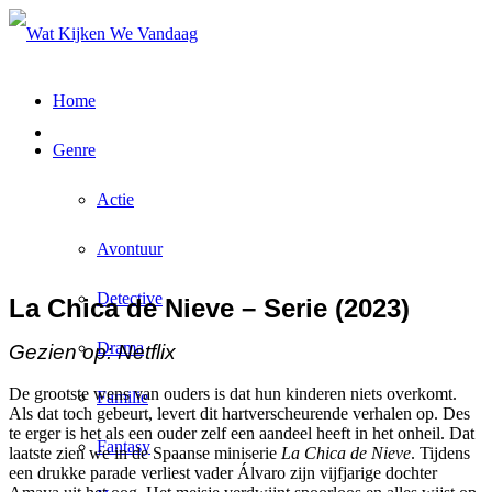
Home
Genre
Actie
Avontuur
Detective
La Chica de Nieve – Serie (2023)
Drama
Gezien op: Netflix
De grootste wens van ouders is dat hun kinderen niets overkomt.
Familie
Als dat toch gebeurt, levert dit hartverscheurende verhalen op. Des
te erger is het als een ouder zelf een aandeel heeft in het onheil. Dat
Fantasy
laatste zien we in de Spaanse miniserie
La Chica de Nieve
. Tijdens
een drukke parade verliest vader Álvaro zijn vijfjarige dochter