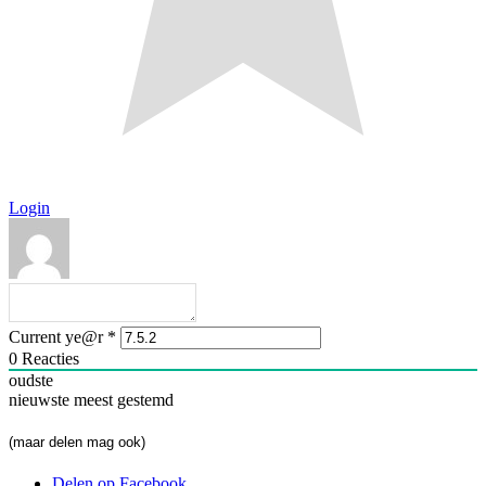
Login
Current ye@r
*
0
Reacties
oudste
nieuwste
meest gestemd
(maar delen mag ook)
Delen op Facebook