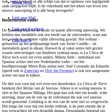
ook, want het heeft er alle schijn van dat er opnieuw een ingrijpende
Menu
Menu
zaak onopgelost blijft. Is de videoband met het teken van leven een
nieuwe aanwijzing of is alle hoop tevergeefs?
Link naar Mail
Nederlandse vader
Link naar Facebook
De spanning blijft tot de zesde en laatste aflevering aanwezig. We
hebben dan inmiddels ook een beeld van de ontvoerders, want aan
hen wordt de complete vijfde aflevering gewijd. Het verhaal –
Link naar X
gebaseerd op het gelijknamige boek van Javier Castillo – zit
merendeels goed in elkaar. Hoewel ik al vaker series heb gezien
waarin ontvoeringen van kinderen centraal staan, is
La Chica de
Nieve
toch weer net even anders. Milena Smit – inderdaad een
Spaanse actrice met een Nederlandse vader – zet het
hoofdpersonage Miren Rojo prima neer. José Coronado als Eduardo
(speelt ook in
Entrevías
en
Vivir Sin Permiso
) is ook een aangename
acteur om naar te kijken.
De titel was voor mij wel even een doordenker.
La Chica de Nieve
betekent
Het Meisje van de Sneeuw
. Alleen is er weinig sneeuw te
zien in het Spaanse Málaga. Het gaat dan ook niet om koude, witte
neerslag, maar om de ruis op de videoband die ook wel sneeuw
wordt genoemd. Gelukkig is de rest van de serie niet zo vergezocht.
Het enige dat voor mij een beetje ontbrak, is de pure emotie die je
zou verwachten bij een dergelijk drama. Desondanks boeiend om