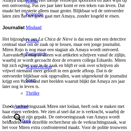
Amaya uit het oog. Het meisje verdwijnt spoorloos en alles wijst op
Horror
een ontvoering. Pas zes jaar later komt er een teken van leven. Dat
maakt het mysterie alleen maar groter. Blijkbaar wil de ontvoerder
Komedie
laten zien dat het goed gaat met Amaya, zonder losgeld te eisen.
Misdaad
Journalist
Het bijzondere aan
La Chica de Nieve
is dat eens niet een detective
Oorlog
centraal staat om de zaak op te lossen, maar een jonge journalist.
Miren Rojo is nog maar een stagiair als Amaya wordt ontvoerd.
Romantiek
Aanvankelijk mag ze alleen wat artikelen schrijven vanaf de zijlijn,
waarbij ze wordt gecoacht door de ervaren collega Eduardo. Miren
bijt zich echter vast in de zaak en blijft er ook over schrijven als
Sciencefiction
vrijwel niemand meer gelooft in een goede afloop. Dat is de
ontvoerder blijkbaar ook opgevallen, want uitgerekend de journalist
Sport
krijgt een videoband met beelden waaruit blijkt dat Amaya zes jaar
later nog in leven is.
Thriller
Archief
Dat de ontvoeringszaak Miren niet loslaat, heeft ook te maken met
haar eigen verleden. We zien al snel dat ze is verkracht, waarbij de
daders nooit zijn gepakt. De ontvoeringszaak van Amaya wordt
Zoek
behandeld door dezelfde rechercheur als de verkrachtingszaak, wat
het voor Miren extra confronterend maakt. Voor de politie trouwens