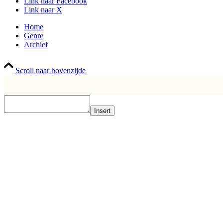
Link naar Facebook
Link naar X
Home
Genre
Archief
Scroll naar bovenzijde
Insert