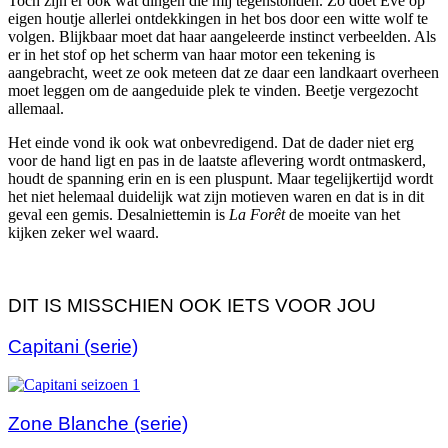
Toch zijn er ook wat dingen die mij tegenstonden. Zo doet Eve op
eigen houtje allerlei ontdekkingen in het bos door een witte wolf te
volgen. Blijkbaar moet dat haar aangeleerde instinct verbeelden. Als
er in het stof op het scherm van haar motor een tekening is
aangebracht, weet ze ook meteen dat ze daar een landkaart overheen
moet leggen om de aangeduide plek te vinden. Beetje vergezocht
allemaal.
Het einde vond ik ook wat onbevredigend. Dat de dader niet erg
voor de hand ligt en pas in de laatste aflevering wordt ontmaskerd,
houdt de spanning erin en is een pluspunt. Maar tegelijkertijd wordt
het niet helemaal duidelijk wat zijn motieven waren en dat is in dit
geval een gemis. Desalniettemin is
La Forêt
de moeite van het
kijken zeker wel waard.
DIT IS MISSCHIEN OOK IETS VOOR JOU
Capitani (serie)
Zone Blanche (serie)