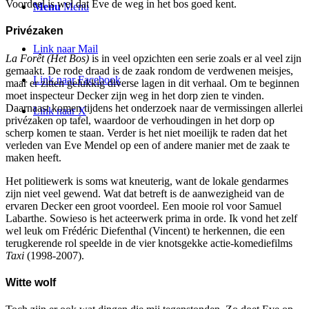
Voordeel is wel dat Eve de weg in het bos goed kent.
Menu
Menu
Privézaken
Link naar Mail
La Forêt (Het Bos)
is in veel opzichten een serie zoals er al veel zijn
gemaakt. De rode draad is de zaak rondom de verdwenen meisjes,
Link naar Facebook
maar er zitten gelukkig diverse lagen in dit verhaal. Om te beginnen
moet inspecteur Decker zijn weg in het dorp zien te vinden.
Daarnaast komen tijdens het onderzoek naar de vermissingen allerlei
Link naar X
privézaken op tafel, waardoor de verhoudingen in het dorp op
scherp komen te staan. Verder is het niet moeilijk te raden dat het
verleden van Eve Mendel op een of andere manier met de zaak te
maken heeft.
Het politiewerk is soms wat kneuterig, want de lokale gendarmes
zijn niet veel gewend. Wat dat betreft is de aanwezigheid van de
ervaren Decker een groot voordeel. Een mooie rol voor Samuel
Labarthe. Sowieso is het acteerwerk prima in orde. Ik vond het zelf
wel leuk om Frédéric Diefenthal (Vincent) te herkennen, die een
terugkerende rol speelde in de vier knotsgekke actie-komediefilms
Taxi
(1998-2007).
Witte wolf