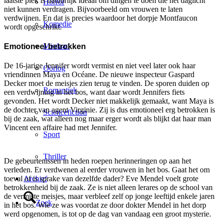
laatste plek is natuurlijk ideaal om dingen te doen die het daglicht
Horror
niet kunnen verdragen. Bijvoorbeeld om vrouwen te laten
verdwijnen. En dat is precies waardoor het dorpje Montfaucon
Komedie
wordt opgeschrikt.
Misdaad
Emotioneel betrokken
De 16-jarige Jennifer wordt vermist en niet veel later ook haar
Oorlog
vriendinnen Maya en Océane. De nieuwe inspecteur Gaspard
Decker moet de meisjes zien terug te vinden. De sporen duiden op
Romantiek
een verdwijning in het bos, want daar wordt Jennifers fiets
gevonden. Het wordt Decker niet makkelijk gemaakt, want Maya is
de dochter van agent Virginie. Zij is dus emotioneel erg betrokken is
Sciencefiction
bij de zaak, wat alleen nog maar erger wordt als blijkt dat haar man
Vincent een affaire had met Jennifer.
Sport
Thriller
De gebeurtenissen in heden roepen herinneringen op aan het
verleden. Er verdwenen al eerder vrouwen in het bos. Gaat het om
Archief
toeval of is sprake van dezelfde dader? Eve Mendel voelt grote
betrokkenheid bij de zaak. Ze is niet alleen lerares op de school van
de vermiste meisjes, maar verbleef zelf op jonge leeftijd enkele jaren
Zoek
in het bos. Wie ze was voordat ze door dokter Mendel in het dorp
werd opgenomen, is tot op de dag van vandaag een groot mysterie.