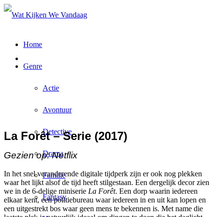
Home
Genre
Actie
Avontuur
Detective
La Forêt – Serie (2017)
Drama
Gezien op: Netflix
In het snel veranderende digitale tijdperk zijn er ook nog plekken
Familie
waar het lijkt alsof de tijd heeft stilgestaan. Een dergelijk decor zien
we in de 6-delige miniserie
La Forêt
. Een dorp waarin iedereen
Fantasy
elkaar kent, een politiebureau waar iedereen in en uit kan lopen en
een uitgestrekt bos waar geen mens te bekennen is. Met name die